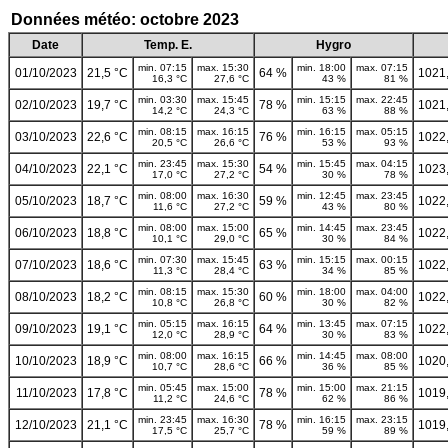
Données météo: octobre 2023
Date
Temp. E.
Hygro
min. 07:15
max. 15:30
min. 18:00
max. 07:15
01/10/2023
21,5 °C
64 %
1021
16,3 °C
27,6 °C
43 %
81 %
min. 03:30
max. 15:45
min. 15:15
max. 22:45
02/10/2023
19,7 °C
78 %
1021
14,2 °C
24,3 °C
63 %
88 %
min. 08:15
max. 16:15
min. 16:15
max. 05:15
03/10/2023
22,6 °C
76 %
1022
20,5 °C
26,6 °C
53 %
93 %
min. 23:45
max. 15:30
min. 15:45
max. 04:15
04/10/2023
22,1 °C
54 %
1023
17,0 °C
27,2 °C
30 %
78 %
min. 08:00
max. 16:30
min. 12:45
max. 23:45
05/10/2023
18,7 °C
59 %
1022
11,6 °C
27,2 °C
43 %
80 %
min. 08:00
max. 15:00
min. 14:45
max. 23:45
06/10/2023
18,8 °C
65 %
1022
10,1 °C
29,0 °C
30 %
84 %
min. 07:30
max. 15:45
min. 15:15
max. 00:15
07/10/2023
18,6 °C
63 %
1022
11,3 °C
28,4 °C
34 %
85 %
min. 08:15
max. 15:30
min. 18:00
max. 04:00
08/10/2023
18,2 °C
60 %
1022
10,8 °C
26,8 °C
30 %
82 %
min. 05:15
max. 16:15
min. 13:45
max. 07:15
09/10/2023
19,1 °C
64 %
1022
12,0 °C
28,9 °C
30 %
83 %
min. 08:00
max. 16:15
min. 14:45
max. 08:00
10/10/2023
18,9 °C
66 %
1020
10,7 °C
28,6 °C
36 %
85 %
min. 05:45
max. 15:00
min. 15:00
max. 21:15
11/10/2023
17,8 °C
78 %
1019
11,2 °C
24,6 °C
62 %
86 %
min. 23:45
max. 16:30
min. 16:15
max. 23:15
12/10/2023
21,1 °C
78 %
1019
17,5 °C
25,7 °C
59 %
89 %