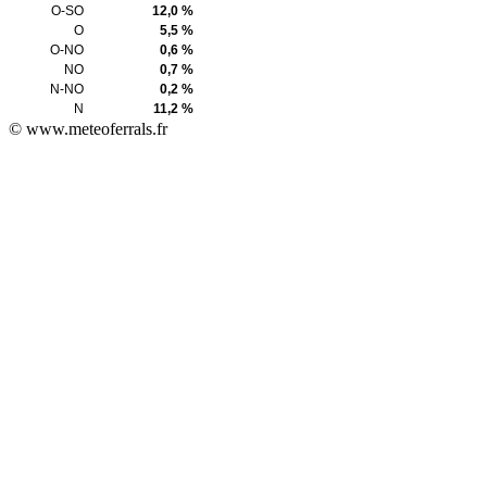
O-SO
12,0 %
O
5,5 %
O-NO
0,6 %
NO
0,7 %
N-NO
0,2 %
N
11,2 %
© www.meteoferrals.fr