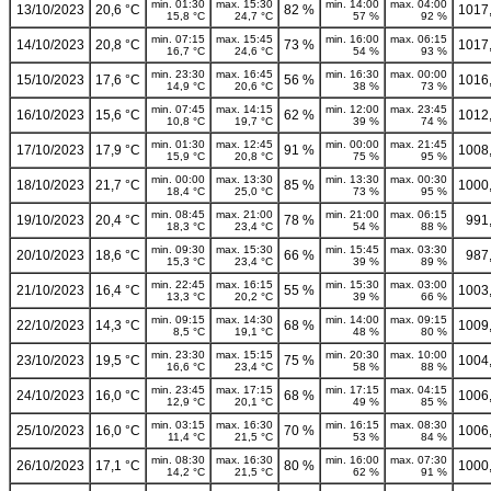
min. 01:30
max. 15:30
min. 14:00
max. 04:00
13/10/2023
20,6 °C
82 %
1017
15,8 °C
24,7 °C
57 %
92 %
min. 07:15
max. 15:45
min. 16:00
max. 06:15
14/10/2023
20,8 °C
73 %
1017
16,7 °C
24,6 °C
54 %
93 %
min. 23:30
max. 16:45
min. 16:30
max. 00:00
15/10/2023
17,6 °C
56 %
1016
14,9 °C
20,6 °C
38 %
73 %
min. 07:45
max. 14:15
min. 12:00
max. 23:45
16/10/2023
15,6 °C
62 %
1012
10,8 °C
19,7 °C
39 %
74 %
min. 01:30
max. 12:45
min. 00:00
max. 21:45
17/10/2023
17,9 °C
91 %
1008
15,9 °C
20,8 °C
75 %
95 %
min. 00:00
max. 13:30
min. 13:30
max. 00:30
18/10/2023
21,7 °C
85 %
1000
18,4 °C
25,0 °C
73 %
95 %
min. 08:45
max. 21:00
min. 21:00
max. 06:15
19/10/2023
20,4 °C
78 %
991
18,3 °C
23,4 °C
54 %
88 %
min. 09:30
max. 15:30
min. 15:45
max. 03:30
20/10/2023
18,6 °C
66 %
987
15,3 °C
23,4 °C
39 %
89 %
min. 22:45
max. 16:15
min. 15:30
max. 03:00
21/10/2023
16,4 °C
55 %
1003
13,3 °C
20,2 °C
39 %
66 %
min. 09:15
max. 14:30
min. 14:00
max. 09:15
22/10/2023
14,3 °C
68 %
1009
8,5 °C
19,1 °C
48 %
80 %
min. 23:30
max. 15:15
min. 20:30
max. 10:00
23/10/2023
19,5 °C
75 %
1004
16,6 °C
23,4 °C
58 %
88 %
min. 23:45
max. 17:15
min. 17:15
max. 04:15
24/10/2023
16,0 °C
68 %
1006
12,9 °C
20,1 °C
49 %
85 %
min. 03:15
max. 16:30
min. 16:15
max. 08:30
25/10/2023
16,0 °C
70 %
1006
11,4 °C
21,5 °C
53 %
84 %
min. 08:30
max. 16:30
min. 16:00
max. 07:30
26/10/2023
17,1 °C
80 %
1000
14,2 °C
21,5 °C
62 %
91 %