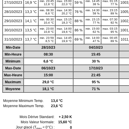
min. 23:45
max. 15:00
min. 14:45
max. 01:15
27/10/2023
16,9 °C
59 %
1003
12,8 °C
22,0 °C
38 %
77 %
min. 08:30
max. 14:30
min. 14:30
max. 23:15
28/10/2023
13,3 °C
76 %
1005
6,6 °C
20,2 °C
58 %
89 %
min. 00:30
max. 15:15
min. 15:15
max. 07:30
29/10/2023
14,1 °C
88 %
1002
10,4 °C
18,3 °C
77 %
92 %
min. 23:00
max. 14:00
min. 15:00
max. 03:15
30/10/2023
13,5 °C
86 %
1001
10,8 °C
19,6 °C
62 %
95 %
min. 23:59
max. 14:45
min. 14:00
max. 00:45
31/10/2023
13,7 °C
69 %
1011
8,5 °C
19,9 °C
47 %
89 %
Min-Date
28/10/23
04/10/23
Min-Heure
08:30
15:45
Minimum
6,6 °C
30 %
Max-Date
06/10/23
17/10/23
Max-Heure
15:00
21:45
Maximum
29,0 °C
95 %
Moyenne
18,1 °C
71 %
Moyenne Minimum Temp.
13,4 °C
Moyenne Maximum Temp.
23,6 °C
Mois Dérive Standard:
+ 2,50 K
Mois Valeur Normale:
15,60 °C
Jour glacé (T
< 0°C) :
0
max