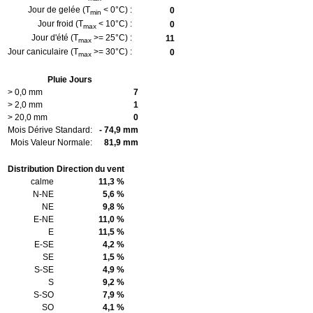
Jour de gelée (T
< 0°C) :
0
min
Jour froid (T
< 10°C) :
0
max
Jour d'été (T
>= 25°C) :
11
max
Jour caniculaire (T
>= 30°C) :
0
max
Pluie Jours
> 0,0 mm
7
> 2,0 mm
1
> 20,0 mm
0
Mois Dérive Standard:
- 74,9 mm
Mois Valeur Normale:
81,9 mm
Distribution
Direction du vent
calme
11,3 %
N-NE
5,6 %
NE
9,8 %
E-NE
11,0 %
E
11,5 %
E-SE
4,2 %
SE
1,5 %
S-SE
4,9 %
S
9,2 %
S-SO
7,9 %
SO
4,1 %