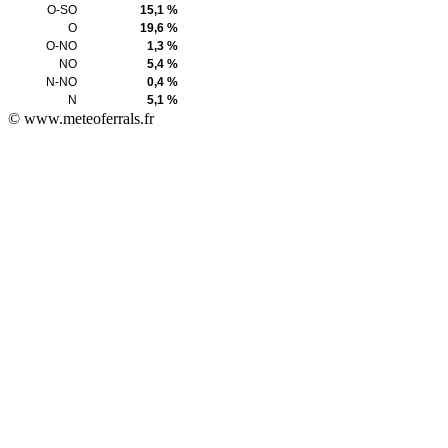
O-SO
15,1 %
O
19,6 %
O-NO
1,3 %
NO
5,4 %
N-NO
0,4 %
N
5,1 %
© www.meteoferrals.fr