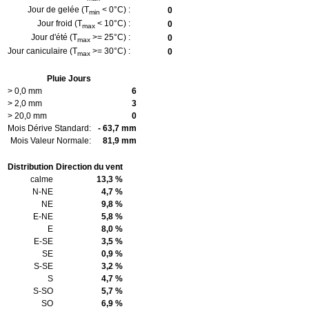
Jour de gelée (T
< 0°C) :
0
min
Jour froid (T
< 10°C) :
0
max
Jour d'été (T
>= 25°C) :
0
max
Jour caniculaire (T
>= 30°C) :
0
max
Pluie Jours
> 0,0 mm
6
> 2,0 mm
3
> 20,0 mm
0
Mois Dérive Standard:
- 63,7 mm
Mois Valeur Normale:
81,9 mm
Distribution
Direction du vent
calme
13,3 %
N-NE
4,7 %
NE
9,8 %
E-NE
5,8 %
E
8,0 %
E-SE
3,5 %
SE
0,9 %
S-SE
3,2 %
S
4,7 %
S-SO
5,7 %
SO
6,9 %