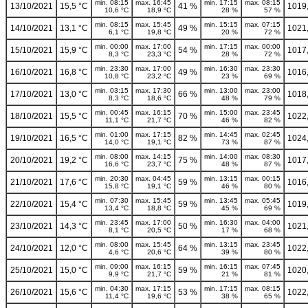
min. 08:15
max. 16:45
min. 17:15
max. 08:15
13/10/2021
15,5 °C
41 %
1019
10,6 °C
18,9 °C
28 %
57 %
min. 08:15
max. 15:45
min. 15:15
max. 07:15
14/10/2021
13,1 °C
49 %
1021
6,1 °C
19,8 °C
20 %
72 %
min. 00:00
max. 17:00
min. 17:15
max. 00:00
15/10/2021
15,9 °C
54 %
1017
8,3 °C
23,3 °C
28 %
72 %
min. 23:30
max. 17:00
min. 16:30
max. 23:30
16/10/2021
16,8 °C
49 %
1016
10,8 °C
23,2 °C
23 %
69 %
min. 03:15
max. 17:30
min. 13:00
max. 23:00
17/10/2021
13,0 °C
66 %
1018
8,3 °C
18,6 °C
48 %
79 %
min. 00:45
max. 16:15
min. 15:00
max. 23:45
18/10/2021
15,5 °C
70 %
1022
11,1 °C
21,7 °C
46 %
82 %
min. 01:00
max. 17:15
min. 14:45
max. 02:45
19/10/2021
16,5 °C
82 %
1024
14,0 °C
19,1 °C
73 %
87 %
min. 08:00
max. 14:15
min. 14:00
max. 08:30
20/10/2021
19,2 °C
75 %
1017
16,6 °C
23,7 °C
48 %
87 %
min. 20:30
max. 04:45
min. 13:15
max. 00:15
21/10/2021
17,6 °C
59 %
1016
15,8 °C
19,1 °C
46 %
80 %
min. 07:30
max. 15:45
min. 13:45
max. 05:45
22/10/2021
15,4 °C
59 %
1019
13,4 °C
18,8 °C
45 %
69 %
min. 23:45
max. 17:00
min. 16:30
max. 04:00
23/10/2021
14,3 °C
50 %
1021
8,1 °C
20,5 °C
17 %
68 %
min. 08:00
max. 15:45
min. 13:15
max. 23:45
24/10/2021
12,0 °C
64 %
1022
4,6 °C
20,6 °C
39 %
80 %
min. 09:00
max. 16:15
min. 16:15
max. 07:45
25/10/2021
15,0 °C
59 %
1020
9,9 °C
21,7 °C
21 %
81 %
min. 04:30
max. 17:15
min. 17:15
max. 08:15
26/10/2021
15,6 °C
53 %
1022
11,4 °C
19,6 °C
38 %
65 %