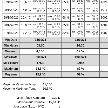
min. 08:30
max. 14:15
min. 13:30
max. 23:00
27/10/2021
13,6 °C
65 %
1021
7,4 °C
18,9 °C
39 %
81 %
min. 02:00
max. 14:45
min. 13:00
max. 03:45
28/10/2021
15,0 °C
72 %
1017
10,2 °C
19,5 °C
56 %
86 %
min. 09:30
max. 15:00
min. 14:15
max. 09:15
29/10/2021
16,4 °C
68 %
1009
10,2 °C
20,5 °C
44 %
81 %
min. 01:15
max. 13:30
min. 08:15
max. 01:15
30/10/2021
18,9 °C
65 %
1004
14,9 °C
21,4 °C
51 %
80 %
min. 04:45
max. 14:30
min. 00:00
max. 08:15
31/10/2021
17,2 °C
82 %
1007
15,3 °C
19,9 °C
75 %
87 %
Min-Date
24/10/21
23/10/21
Min-Heure
08:00
16:30
Minimum
4,6 °C
17 %
Max-Date
01/10/21
19/10/21
Max-Heure
17:30
02:45
Maximum
24,5 °C
87 %
Moyenne
15,9 °C
59 %
Moyenne Minimum Temp.
11,3 °C
Moyenne Maximum Temp.
20,7 °C
Mois Dérive Standard:
+ 0,32 K
Mois Valeur Normale:
15,60 °C
Jour glacé (T
< 0°C) :
0
max