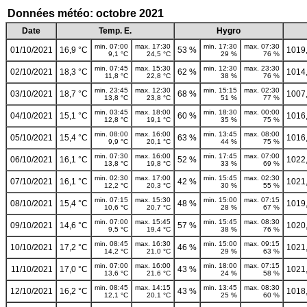
Données météo: octobre 2021
Date
Temp. E.
Hygro
min. 07:00
max. 17:30
min. 17:30
max. 07:30
01/10/2021
16,9 °C
53 %
1019
9,1 °C
24,5 °C
29 %
76 %
min. 07:45
max. 15:30
min. 12:30
max. 23:30
02/10/2021
18,3 °C
62 %
1014
11,8 °C
22,8 °C
38 %
76 %
min. 23:45
max. 12:30
min. 15:15
max. 02:30
03/10/2021
18,7 °C
68 %
1007
13,8 °C
23,8 °C
51 %
77 %
min. 03:45
max. 18:00
min. 18:30
max. 00:00
04/10/2021
15,1 °C
60 %
1016
12,8 °C
19,1 °C
35 %
75 %
min. 08:00
max. 16:00
min. 13:45
max. 08:00
05/10/2021
15,4 °C
63 %
1016
9,9 °C
20,1 °C
44 %
75 %
min. 07:30
max. 16:00
min. 17:45
max. 07:00
06/10/2021
16,1 °C
52 %
1022
13,8 °C
19,8 °C
33 %
69 %
min. 02:30
max. 17:00
min. 15:45
max. 02:30
07/10/2021
16,1 °C
42 %
1021
12,2 °C
20,3 °C
30 %
55 %
min. 07:15
max. 15:30
min. 15:00
max. 07:15
08/10/2021
15,4 °C
48 %
1019
10,6 °C
20,7 °C
28 %
67 %
min. 07:00
max. 15:45
min. 15:45
max. 08:30
09/10/2021
14,6 °C
57 %
1020
9,5 °C
19,4 °C
38 %
76 %
min. 08:45
max. 16:30
min. 15:00
max. 09:15
10/10/2021
17,2 °C
46 %
1021
14,2 °C
21,0 °C
29 %
63 %
min. 07:00
max. 16:00
min. 18:00
max. 07:15
11/10/2021
17,0 °C
43 %
1021
13,6 °C
21,6 °C
24 %
58 %
min. 08:45
max. 14:15
min. 13:45
max. 08:30
12/10/2021
16,2 °C
43 %
1018
12,1 °C
20,1 °C
25 %
60 %