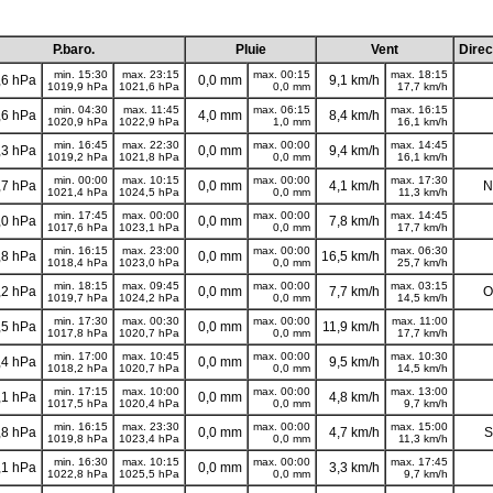
P.baro.
Pluie
Vent
Direc
min. 15:30
max. 23:15
max. 00:15
max. 18:15
,6 hPa
0,0 mm
9,1 km/h
1019,9 hPa
1021,6 hPa
0,0 mm
17,7 km/h
min. 04:30
max. 11:45
max. 06:15
max. 16:15
,6 hPa
4,0 mm
8,4 km/h
1020,9 hPa
1022,9 hPa
1,0 mm
16,1 km/h
min. 16:45
max. 22:30
max. 00:00
max. 14:45
,3 hPa
0,0 mm
9,4 km/h
1019,2 hPa
1021,8 hPa
0,0 mm
16,1 km/h
min. 00:00
max. 10:15
max. 00:00
max. 17:30
,7 hPa
0,0 mm
4,1 km/h
N
1021,4 hPa
1024,5 hPa
0,0 mm
11,3 km/h
min. 17:45
max. 00:00
max. 00:00
max. 14:45
,0 hPa
0,0 mm
7,8 km/h
1017,6 hPa
1023,1 hPa
0,0 mm
17,7 km/h
min. 16:15
max. 23:00
max. 00:00
max. 06:30
,8 hPa
0,0 mm
16,5 km/h
1018,4 hPa
1023,0 hPa
0,0 mm
25,7 km/h
min. 18:15
max. 09:45
max. 00:00
max. 03:15
,2 hPa
0,0 mm
7,7 km/h
O
1019,7 hPa
1024,2 hPa
0,0 mm
14,5 km/h
min. 17:30
max. 00:30
max. 00:00
max. 11:00
,5 hPa
0,0 mm
11,9 km/h
1017,8 hPa
1020,7 hPa
0,0 mm
17,7 km/h
min. 17:00
max. 10:45
max. 00:00
max. 10:30
,4 hPa
0,0 mm
9,5 km/h
1018,2 hPa
1020,7 hPa
0,0 mm
14,5 km/h
min. 17:15
max. 10:00
max. 00:00
max. 13:00
,1 hPa
0,0 mm
4,8 km/h
1017,5 hPa
1020,4 hPa
0,0 mm
9,7 km/h
min. 16:15
max. 23:30
max. 00:00
max. 15:00
,8 hPa
0,0 mm
4,7 km/h
S
1019,8 hPa
1023,4 hPa
0,0 mm
11,3 km/h
min. 16:30
max. 10:15
max. 00:00
max. 17:45
,1 hPa
0,0 mm
3,3 km/h
1022,8 hPa
1025,5 hPa
0,0 mm
9,7 km/h