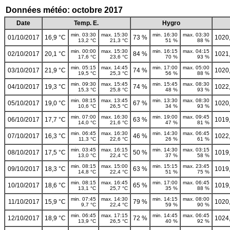
Données météo: octobre 2017
Date
Temp. E.
Hygro
min. 03:30
max. 15:30
min. 16:30
max. 03:30
01/10/2017
16,9 °C
73 %
1020
13,2 °C
21,3 °C
51 %
88 %
min. 00:00
max. 15:30
min. 16:15
max. 04:15
02/10/2017
20,1 °C
84 %
1021
17,6 °C
23,6 °C
70 %
93 %
min. 05:15
max. 14:45
min. 17:00
max. 05:00
03/10/2017
21,9 °C
74 %
1020
19,5 °C
25,3 °C
56 %
88 %
min. 09:30
max. 15:45
min. 15:45
max. 08:30
04/10/2017
19,3 °C
74 %
1022
15,3 °C
25,8 °C
48 %
93 %
min. 08:15
max. 13:45
min. 13:30
max. 08:30
05/10/2017
19,0 °C
67 %
1020
10,6 °C
26,5 °C
34 %
93 %
min. 07:00
max. 16:30
min. 19:00
max. 09:45
06/10/2017
17,7 °C
63 %
1019
14,0 °C
21,6 °C
47 %
81 %
min. 06:45
max. 16:30
min. 14:30
max. 06:45
07/10/2017
16,3 °C
46 %
1022
11,3 °C
22,6 °C
26 %
61 %
min. 03:45
max. 16:15
min. 14:30
max. 03:15
08/10/2017
17,5 °C
50 %
1019
13,0 °C
22,4 °C
37 %
58 %
min. 08:15
max. 15:00
min. 15:15
max. 23:45
09/10/2017
18,3 °C
63 %
1019
14,8 °C
22,4 °C
51 %
75 %
min. 08:15
max. 16:45
min. 17:00
max. 06:45
10/10/2017
18,6 °C
65 %
1019
13,1 °C
25,7 °C
35 %
88 %
min. 07:45
max. 14:30
min. 14:15
max. 08:00
11/10/2017
15,9 °C
79 %
1020
9,7 °C
22,4 °C
59 %
90 %
min. 06:45
max. 17:15
min. 14:45
max. 06:45
12/10/2017
18,9 °C
72 %
1024
13,9 °C
26,5 °C
40 %
92 %