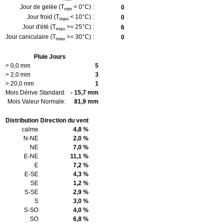
Jour de gelée (T
< 0°C) :
0
min
Jour froid (T
< 10°C) :
0
max
Jour d'été (T
>= 25°C) :
6
max
Jour caniculaire (T
>= 30°C) :
0
max
Pluie Jours
> 0,0 mm
5
> 2,0 mm
3
> 20,0 mm
1
Mois Dérive Standard:
- 15,7 mm
Mois Valeur Normale:
81,9 mm
Distribution
Direction du vent
calme
4,8 %
N-NE
2,0 %
NE
7,0 %
E-NE
11,1 %
E
7,2 %
E-SE
4,3 %
SE
1,2 %
S-SE
2,9 %
S
3,0 %
S-SO
4,0 %
SO
6,8 %