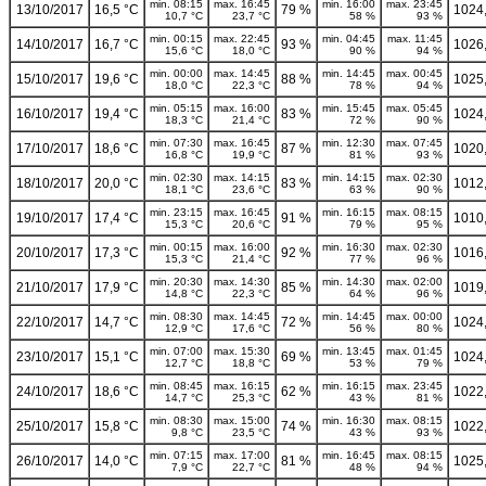
min. 08:15
max. 16:45
min. 16:00
max. 23:45
13/10/2017
16,5 °C
79 %
1024
10,7 °C
23,7 °C
58 %
93 %
min. 00:15
max. 22:45
min. 04:45
max. 11:45
14/10/2017
16,7 °C
93 %
1026
15,6 °C
18,0 °C
90 %
94 %
min. 00:00
max. 14:45
min. 14:45
max. 00:45
15/10/2017
19,6 °C
88 %
1025
18,0 °C
22,3 °C
78 %
94 %
min. 05:15
max. 16:00
min. 15:45
max. 05:45
16/10/2017
19,4 °C
83 %
1024
18,3 °C
21,4 °C
72 %
90 %
min. 07:30
max. 16:45
min. 12:30
max. 07:45
17/10/2017
18,6 °C
87 %
1020
16,8 °C
19,9 °C
81 %
93 %
min. 02:30
max. 14:15
min. 14:15
max. 02:30
18/10/2017
20,0 °C
83 %
1012
18,1 °C
23,6 °C
63 %
90 %
min. 23:15
max. 16:45
min. 16:15
max. 08:15
19/10/2017
17,4 °C
91 %
1010
15,3 °C
20,6 °C
79 %
95 %
min. 00:15
max. 16:00
min. 16:30
max. 02:30
20/10/2017
17,3 °C
92 %
1016
15,3 °C
21,4 °C
77 %
96 %
min. 20:30
max. 14:30
min. 14:30
max. 02:00
21/10/2017
17,9 °C
85 %
1019
14,8 °C
22,3 °C
64 %
96 %
min. 08:30
max. 14:45
min. 14:45
max. 00:00
22/10/2017
14,7 °C
72 %
1024
12,9 °C
17,6 °C
56 %
80 %
min. 07:00
max. 15:30
min. 13:45
max. 01:45
23/10/2017
15,1 °C
69 %
1024
12,7 °C
18,8 °C
53 %
79 %
min. 08:45
max. 16:15
min. 16:15
max. 23:45
24/10/2017
18,6 °C
62 %
1022
14,7 °C
25,3 °C
43 %
81 %
min. 08:30
max. 15:00
min. 16:30
max. 08:15
25/10/2017
15,8 °C
74 %
1022
9,8 °C
23,5 °C
43 %
93 %
min. 07:15
max. 17:00
min. 16:45
max. 08:15
26/10/2017
14,0 °C
81 %
1025
7,9 °C
22,7 °C
48 %
94 %