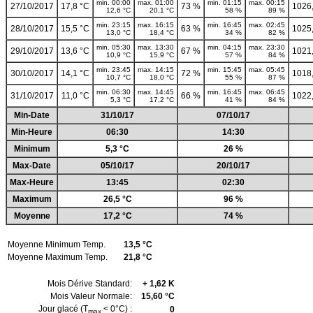
min. 00:00
max. 01:00
min. 01:15
max. 00:15
27/10/2017
17,8 °C
73 %
1026
12,6 °C
20,1 °C
58 %
89 %
min. 23:15
max. 16:15
min. 16:45
max. 02:45
28/10/2017
15,5 °C
63 %
1025
13,0 °C
18,4 °C
34 %
82 %
min. 05:30
max. 13:30
min. 04:15
max. 23:30
29/10/2017
13,6 °C
67 %
1021
10,9 °C
15,9 °C
57 %
84 %
min. 23:45
max. 14:15
min. 15:45
max. 05:45
30/10/2017
14,1 °C
72 %
1018
10,7 °C
18,0 °C
55 %
87 %
min. 06:30
max. 14:45
min. 16:45
max. 06:45
31/10/2017
11,0 °C
66 %
1022
5,3 °C
17,2 °C
41 %
84 %
Min-Date
31/10/17
07/10/17
Min-Heure
06:30
14:30
Minimum
5,3 °C
26 %
Max-Date
05/10/17
20/10/17
Max-Heure
13:45
02:30
Maximum
26,5 °C
96 %
Moyenne
17,2 °C
74 %
Moyenne Minimum Temp.
13,5 °C
Moyenne Maximum Temp.
21,8 °C
Mois Dérive Standard:
+ 1,62 K
Mois Valeur Normale:
15,60 °C
Jour glacé (T
< 0°C) :
0
max