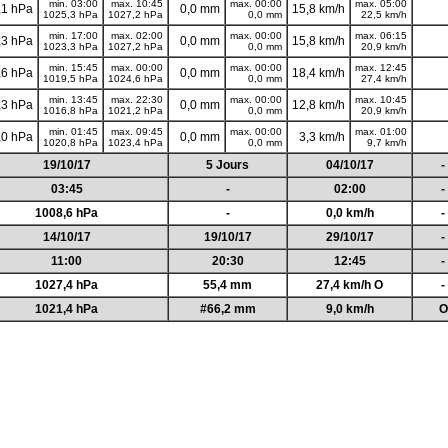
min. 03:00
max. 10:45
max. 00:00
max. 05:00
,1 hPa
0,0 mm
15,8 km/h
1025,3 hPa
1027,2 hPa
0,0 mm
22,5 km/h
min. 17:00
max. 02:00
max. 00:00
max. 06:15
,3 hPa
0,0 mm
15,8 km/h
1023,3 hPa
1027,2 hPa
0,0 mm
20,9 km/h
min. 15:45
max. 00:00
max. 00:00
max. 12:45
,6 hPa
0,0 mm
18,4 km/h
1019,5 hPa
1024,6 hPa
0,0 mm
27,4 km/h
min. 13:45
max. 22:30
max. 00:00
max. 10:45
,3 hPa
0,0 mm
12,8 km/h
1016,8 hPa
1021,2 hPa
0,0 mm
20,9 km/h
min. 01:45
max. 09:45
max. 00:00
max. 01:00
,0 hPa
0,0 mm
3,3 km/h
1020,8 hPa
1023,4 hPa
0,0 mm
9,7 km/h
19/10/17
5 Jours
04/10/17
-
03:45
-
02:00
-
1008,6 hPa
-
0,0 km/h
-
14/10/17
19/10/17
29/10/17
-
11:00
20:30
12:45
-
1027,4 hPa
55,4 mm
27,4 km/h O
-
1021,4 hPa
#66,2 mm
9,0 km/h
O