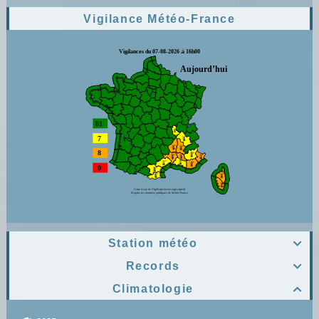
Vigilance Météo-France
Station météo

Records

Climatologie
