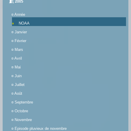
2005
¤
Année
NOAA
¤
Janvier
¤
Février
¤
Mars
¤
Avril
¤
Mai
¤
Juin
¤
Juillet
¤
Août
¤
Septembre
¤
Octobre
¤
Novembre
¤
Episode pluvieux de novembre