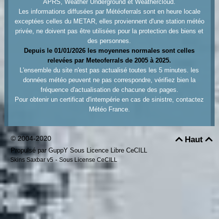
APRS, Weather Underground et Weathercloud.
Les informations diffusées par Météoferrals sont en heure locale
exceptées celles du METAR, elles proviennent d'une station météo
privée, ne doivent pas être utilisées pour la protection des biens et
des personnes.
Depuis le 01/01/2026 les moyennes normales sont celles
relevées par Meteoferrals de 2005 à 2025.
L'ensemble du site n'est pas actualisé toutes les 5 minutes. les
données météo peuvent ne pas correspondre, vérifiez bien la
fréquence d'actualisation de chacune des pages.
Pour obtenir un certificat d'intempérie en cas de sinistre, contactez
Météo France.
© 2004-2020
Haut


Propulsé par GuppY
Sous Licence Libre CeCILL
-
Skins Saxbar v5
Sous License CeCILL