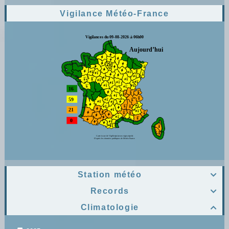
Vigilance Météo-France
Station météo

Records

Climatologie
