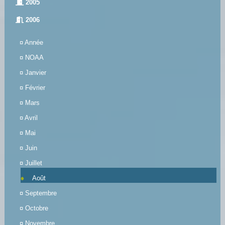
2005
2006
¤
Année
¤
NOAA
¤
Janvier
¤
Février
¤
Mars
¤
Avril
¤
Mai
¤
Juin
¤
Juillet
Août
¤
Septembre
¤
Octobre
¤
Novembre