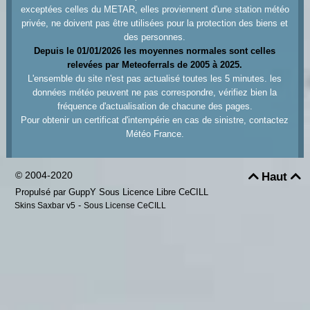
exceptées celles du METAR, elles proviennent d'une station météo
privée, ne doivent pas être utilisées pour la protection des biens et
des personnes.
Depuis le 01/01/2026 les moyennes normales sont celles
relevées par Meteoferrals de 2005 à 2025.
L'ensemble du site n'est pas actualisé toutes les 5 minutes. les
données météo peuvent ne pas correspondre, vérifiez bien la
fréquence d'actualisation de chacune des pages.
Pour obtenir un certificat d'intempérie en cas de sinistre, contactez
Météo France.
© 2004-2020
Haut


Propulsé par GuppY
Sous Licence Libre CeCILL
-
Skins Saxbar v5
Sous License CeCILL