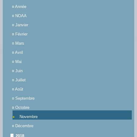
¤
Année
¤
NOAA
¤
Janvier
¤
Février
¤
Mars
¤
Avril
¤
Mai
¤
Juin
¤
Juillet
¤
Août
¤
Septembre
¤
Octobre
Novembre
¤
Décembre
2018