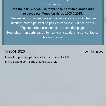
des personnes.
Depuis le 01/01/2026 les moyennes normales sont celles
relevées par Meteoferrals de 2005 à 2025.
L'ensemble du site n'est pas actualisé toutes les 5 minutes. les
données météo peuvent ne pas correspondre, vérifiez bien la
fréquence d'actualisation de chacune des pages.
Pour obtenir un certificat d'intempérie en cas de sinistre, contactez
Météo France.
© 2004-2020
Haut


Propulsé par GuppY
Sous Licence Libre CeCILL
-
Skins Saxbar v5
Sous License CeCILL