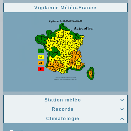
Vigilance Météo-France
Station météo

Records

Climatologie
