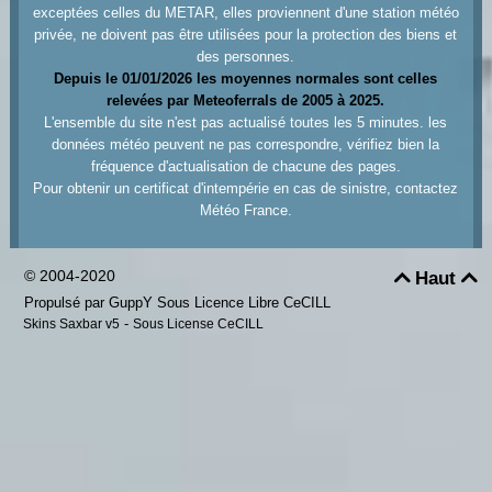
exceptées celles du METAR, elles proviennent d'une station météo
privée, ne doivent pas être utilisées pour la protection des biens et
des personnes.
Depuis le 01/01/2026 les moyennes normales sont celles
relevées par Meteoferrals de 2005 à 2025.
L'ensemble du site n'est pas actualisé toutes les 5 minutes. les
données météo peuvent ne pas correspondre, vérifiez bien la
fréquence d'actualisation de chacune des pages.
Pour obtenir un certificat d'intempérie en cas de sinistre, contactez
Météo France.
© 2004-2020
Haut


Propulsé par GuppY
Sous Licence Libre CeCILL
-
Skins Saxbar v5
Sous License CeCILL