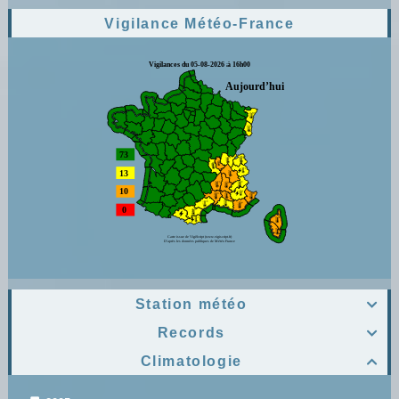
Vigilance Météo-France
Station météo

Records

Climatologie
