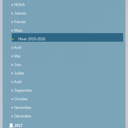
¤
NOAA
¤
Janvier
¤
Février
¤
Mars
Hiver 2015-2016
¤
Avril
¤
Mai
¤
Juin
¤
Juillet
¤
Août
¤
Septembre
¤
Octobre
¤
Novembre
¤
Décembre
2017