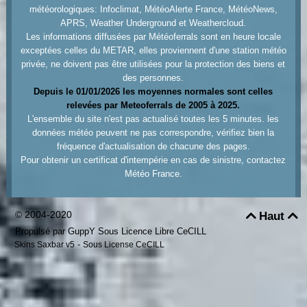
météorologiques: Infoclimat, MétéoAlerte France, MétéoNews,
APRS, Weather Underground et Weathercloud.
Les informations diffusées par Météoferrals sont en heure locale
exceptées celles du METAR, elles proviennent d'une station météo
privée, ne doivent pas être utilisées pour la protection des biens et
des personnes.
Depuis le 01/01/2026 les moyennes normales sont celles
relevées par Meteoferrals de 2005 à 2025.
L'ensemble du site n'est pas actualisé toutes les 5 minutes. les
données météo peuvent ne pas correspondre, vérifiez bien la
fréquence d'actualisation de chacune des pages.
Pour obtenir un certificat d'intempérie en cas de sinistre, contactez
Météo France.
© 2004-2020
Haut


Propulsé par GuppY
Sous Licence Libre CeCILL
-
Skins Saxbar v5
Sous License CeCILL