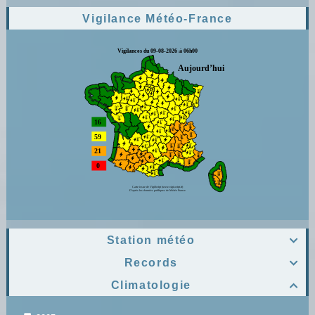
Vigilance Météo-France
Station météo

Records

Climatologie
