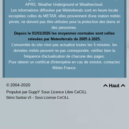
APRS, Weather Underground et Weathercloud.
Les informations diffusées par Météoferrals sont en heure locale
exceptées celles du METAR, elles proviennent d'une station météo
privée, ne doivent pas être utilisées pour la protection des biens et
des personnes.
Depuis le 01/01/2026 les moyennes normales sont celles
relevées par Meteoferrals de 2005 à 2025.
L'ensemble du site n'est pas actualisé toutes les 5 minutes. les
données météo peuvent ne pas correspondre, vérifiez bien la
fréquence d'actualisation de chacune des pages.
Pour obtenir un certificat d'intempérie en cas de sinistre, contactez
Météo France.
© 2004-2020
Haut


Propulsé par GuppY
Sous Licence Libre CeCILL
-
Skins Saxbar v5
Sous License CeCILL