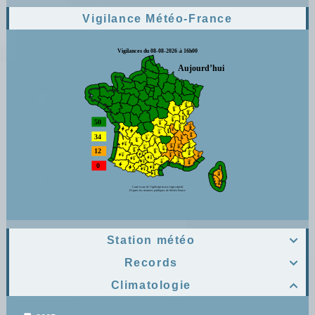
Vigilance Météo-France
Station météo

Records

Climatologie
