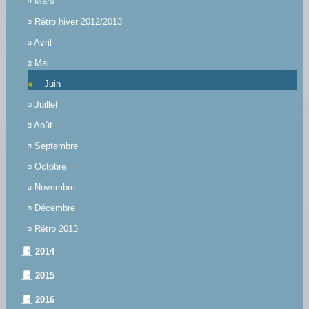
¤
Mars
¤
Rétro hiver 2012/2013
¤
Avril
¤
Mai
Juin
¤
Juillet
¤
Août
¤
Septembre
¤
Octobre
¤
Novembre
¤
Décembre
¤
Rétro 2013
2014
2015
2016