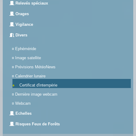
Relevés spéciaux
Orages
Vigilance
Divers
¤
Ephéméride
¤
Image satellite
¤
Prévisions MétéoNews
¤
Calendrier lunaire
Certificat d'intempérie
¤
Dernière image webcam
¤
Webcam
Echelles
Risques Feux de Forêts