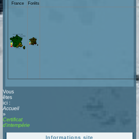
France
Forêts
Vous
êtes
ici :
Accueil
»
Certificat
d'intempérie
Informations site