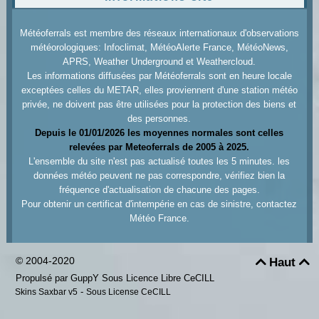
Météoferrals est membre des réseaux internationaux d'observations
météorologiques: Infoclimat, MétéoAlerte France, MétéoNews,
APRS, Weather Underground et Weathercloud.
Les informations diffusées par Météoferrals sont en heure locale
exceptées celles du METAR, elles proviennent d'une station météo
privée, ne doivent pas être utilisées pour la protection des biens et
des personnes.
Depuis le 01/01/2026 les moyennes normales sont celles
relevées par Meteoferrals de 2005 à 2025.
L'ensemble du site n'est pas actualisé toutes les 5 minutes. les
données météo peuvent ne pas correspondre, vérifiez bien la
fréquence d'actualisation de chacune des pages.
Pour obtenir un certificat d'intempérie en cas de sinistre, contactez
Météo France.
© 2004-2020
Haut


Propulsé par GuppY
Sous Licence Libre CeCILL
-
Skins Saxbar v5
Sous License CeCILL