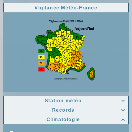
Vigilance Météo-France
Station météo

Records

Climatologie
