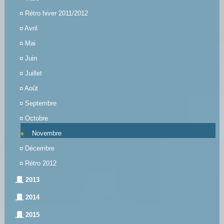
¤
Rétro hiver 2011/2012
¤
Avril
¤
Mai
¤
Juin
¤
Juillet
¤
Août
¤
Septembre
¤
Octobre
Novembre
¤
Décembre
¤
Rétro 2012
2013
2014
2015