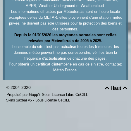
APRS, Weather Underground et Weathercloud.
Les informations diffusées par Météoferrals sont en heure locale
exceptées celles du METAR, elles proviennent d'une station météo
privée, ne doivent pas être utilisées pour la protection des biens et
des personnes.
Depuis le 01/01/2026 les moyennes normales sont celles
relevées par Meteoferrals de 2005 à 2025.
L'ensemble du site n'est pas actualisé toutes les 5 minutes. les
données météo peuvent ne pas correspondre, vérifiez bien la
fréquence d'actualisation de chacune des pages.
Pour obtenir un certificat d'intempérie en cas de sinistre, contactez
Météo France.
© 2004-2020
Haut


Propulsé par GuppY
Sous Licence Libre CeCILL
-
Skins Saxbar v5
Sous License CeCILL