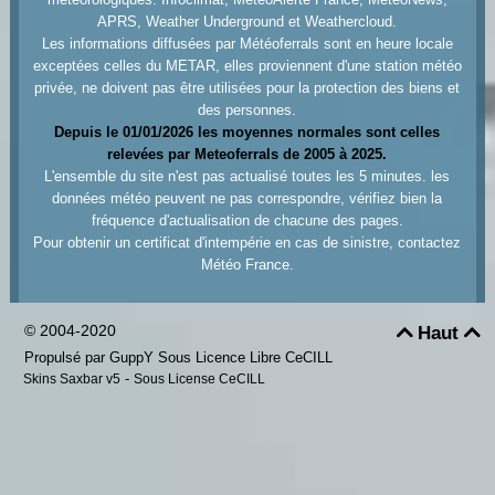
APRS, Weather Underground et Weathercloud.
Les informations diffusées par Météoferrals sont en heure locale
exceptées celles du METAR, elles proviennent d'une station météo
privée, ne doivent pas être utilisées pour la protection des biens et
des personnes.
Depuis le 01/01/2026 les moyennes normales sont celles
relevées par Meteoferrals de 2005 à 2025.
L'ensemble du site n'est pas actualisé toutes les 5 minutes. les
données météo peuvent ne pas correspondre, vérifiez bien la
fréquence d'actualisation de chacune des pages.
Pour obtenir un certificat d'intempérie en cas de sinistre, contactez
Météo France.
© 2004-2020
Haut


Propulsé par GuppY
Sous Licence Libre CeCILL
-
Skins Saxbar v5
Sous License CeCILL