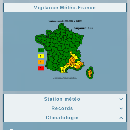
Vigilance Météo-France
Station météo

Records

Climatologie
