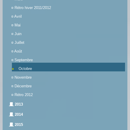
¤
Rétro hiver 2011/2012
¤
Avril
¤
Mai
¤
Juin
¤
Juillet
¤
Août
¤
Septembre
Octobre
¤
Novembre
¤
Décembre
¤
Rétro 2012
2013
2014
2015