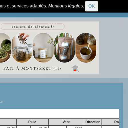
nus et services adaptés.
Mentions légales
.
OK
CONNEXION
es