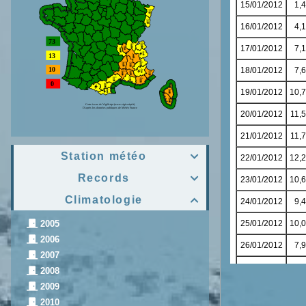
Station météo

Records

Climatologie

2005
2006
2007
2008
2009
2010