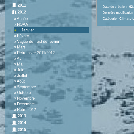
2011
Date de création :
02.
2012
Dernière modification
¤
Année
Catégorie :
Climatolo
¤
NOAA
Janvier
¤
Février
¤
Vague de froid de février
¤
Mars
¤
Rétro hiver 2011/2012
¤
Avril
¤
Mai
¤
Juin
¤
Juillet
¤
Août
¤
Septembre
¤
Octobre
¤
Novembre
¤
Décembre
¤
Rétro 2012
2013
2014
2015