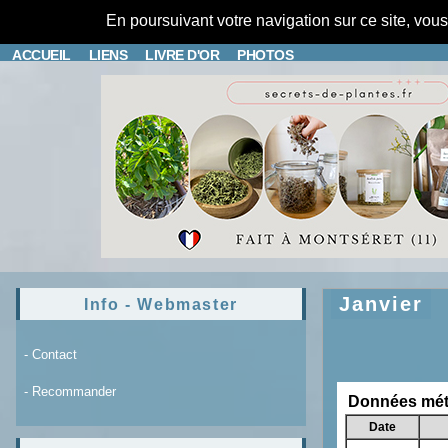
En poursuivant votre navigation sur ce site, vou
ACCUEIL
LIENS
LIVRE D'OR
PHOTOS
Janvier
Info - Webmaster
- Contact
- Recommander