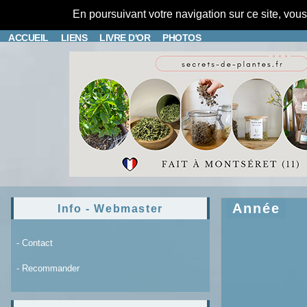
En poursuivant votre navigation sur ce site, vou
ACCUEIL
LIENS
LIVRE D'OR
PHOTOS
Année
Info - Webmaster
- Contact
- Recommander