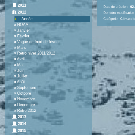
2011
Date de création :
02.
2012
Dernière modification
Année
Catégorie :
Climatolo
¤
NOAA
¤
Janvier
¤
Février
¤
Vague de froid de février
¤
Mars
¤
Rétro hiver 2011/2012
¤
Avril
¤
Mai
¤
Juin
¤
Juillet
¤
Août
¤
Septembre
¤
Octobre
¤
Novembre
¤
Décembre
¤
Rétro 2012
2013
2014
2015