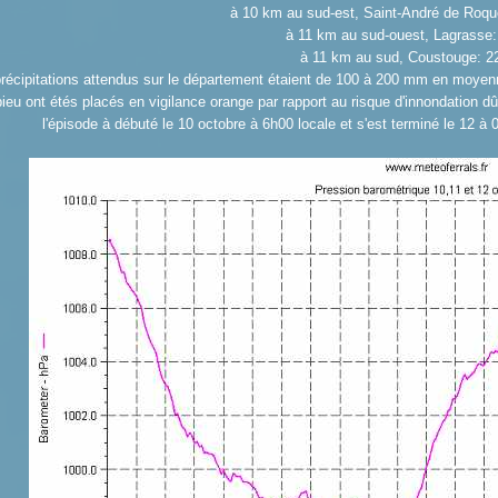
à 10 km au sud-est, Saint-André de Roq
à 11 km au sud-ouest, Lagrasse
à 11 km au sud, Coustouge: 
récipitations attendus sur le département étaient de 100 à 200 mm en moyenn
ieu ont étés placés en vigilance orange par rapport au risque d'innondation dû
l'épisode à débuté le 10 octobre à 6h00 locale et s'est terminé le 12 