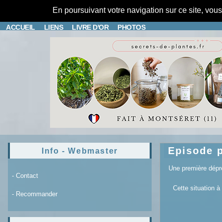
En poursuivant votre navigation sur ce site, vou
ACCUEIL
LIENS
LIVRE D'OR
PHOTOS
Episode p
Info - Webmaster
Une première dépre
- Contact
Cette situation à
- Recommander