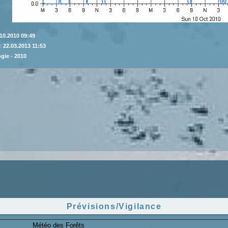
10.2010 09:49
 :
22.03.2013 11:53
gie - 2010
Prévisions/Vigilance
Météo des Forêts