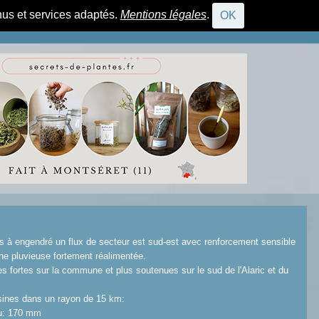
nus et services adaptés.
Mentions légales
.
OK
CONNEXION
res à engendré un flux de secteur est sud-est avec renforcement sensible
ne pluvieuse fortement réalimentée.
es fortes sur la commune et plus soutenues sur le sud de l'Alaric et du
sines dans un rayon de 15 km:
eu: 170 mm