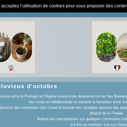
s acceptez l'utilisation de cookies pour vous proposer des conte
luvieux d'octobre
ssion entre le Portugal et l'Algérie suivie d'une deuxième sur les Iles Baléa
des vents en Méditerranée et entraîné la formation d'une zo
 favorisé des remontées d'air chaud et humide très instables donnant des plui
Massif de la Pinède.
Relevé des précipitations sur quelques communes voi
à 6 km au nord-est, Luc sur Orbi