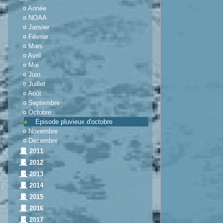
¤
Année
¤
NOAA
¤
Janvier
¤
Février
¤
Mars
¤
Avril
¤
Mai
¤
Juin
¤
Juillet
¤
Août
¤
Septembre
¤
Octobre
Episode pluvieux d'octobre
¤
Novembre
¤
Décembre
2011
2012
2013
2014
2015
2016
2017