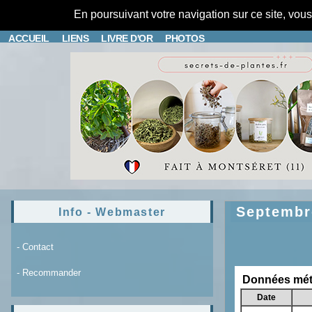
En poursuivant votre navigation sur ce site, vou
ACCUEIL
LIENS
LIVRE D'OR
PHOTOS
Septembr
Info - Webmaster
- Contact
- Recommander