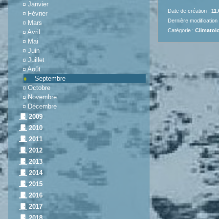
¤
Janvier
Date de création :
11.
¤
Février
Dernière modification
¤
Mars
Catégorie :
Climatolo
¤
Avril
¤
Mai
¤
Juin
¤
Juillet
¤
Août
Septembre
¤
Octobre
¤
Novembre
¤
Décembre
2009
2010
2011
2012
2013
2014
2015
2016
2017
2018