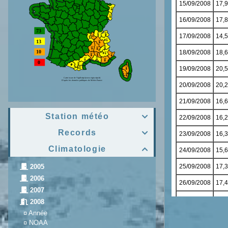
Station météo

Records

Climatologie

2005
2006
2007
2008
¤
Année
¤
NOAA