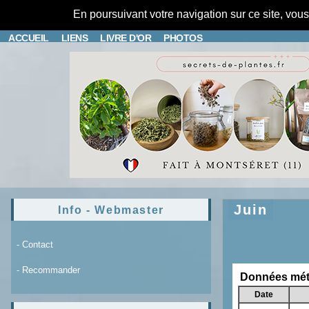
En poursuivant votre navigation sur ce site, vou
ACCUEIL
LIENS
LIVRE D'OR
PHOTOS
Juin
Info - Webmaster
- Contact
- Recommander