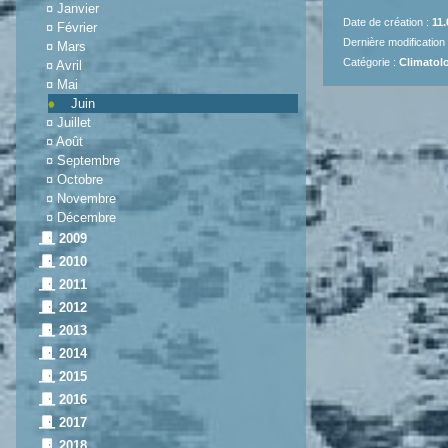
¤
Janvier
Date de création :
11.
¤
Février
Dernière modification
¤
Mars
Catégorie :
Climatolo
¤
Avril
¤
Mai
Juin
¤
Juillet
¤
Août
¤
Septembre
¤
Octobre
¤
Novembre
¤
Décembre
2009
2010
2011
2012
2013
2014
2015
2016
2017
2018