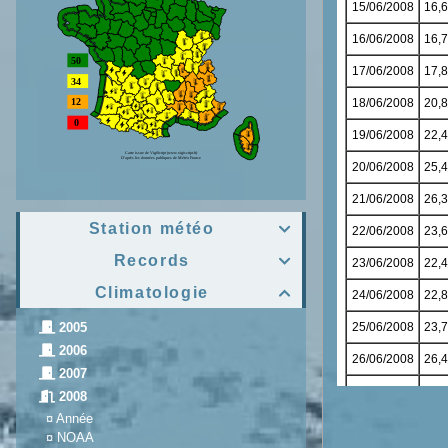
Station météo

Records

Climatologie

2005
2006
2007
2008
¤
Année
¤
NOAA