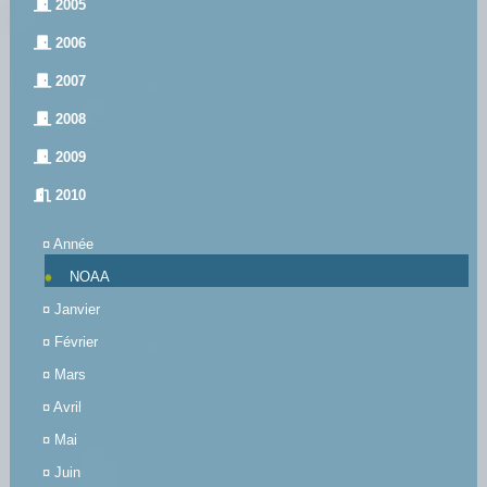
2005
2006
2007
2008
2009
2010
¤
Année
NOAA
¤
Janvier
¤
Février
¤
Mars
¤
Avril
¤
Mai
¤
Juin