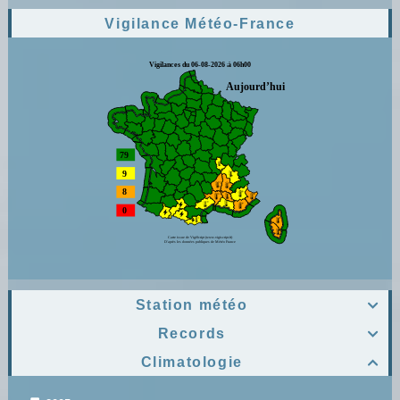
Vigilance Météo-France
Station météo

Records

Climatologie
