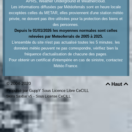
APRS, Weather Underground et Weathercloud.
Les informations diffusées par Météoferrals sont en heure locale
exceptées celles du METAR, elles proviennent d'une station météo
privée, ne doivent pas être utilisées pour la protection des biens et
des personnes.
Depuis le 01/01/2026 les moyennes normales sont celles
relevées par Meteoferrals de 2005 à 2025.
L'ensemble du site n'est pas actualisé toutes les 5 minutes. les
données météo peuvent ne pas correspondre, vérifiez bien la
fréquence d'actualisation de chacune des pages.
Pour obtenir un certificat d'intempérie en cas de sinistre, contactez
Météo France.
© 2004-2020
Haut


Propulsé par GuppY
Sous Licence Libre CeCILL
-
Skins Saxbar v5
Sous License CeCILL