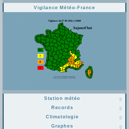
Vigilance Météo-France
Station météo

Records

Climatologie

Graphes
