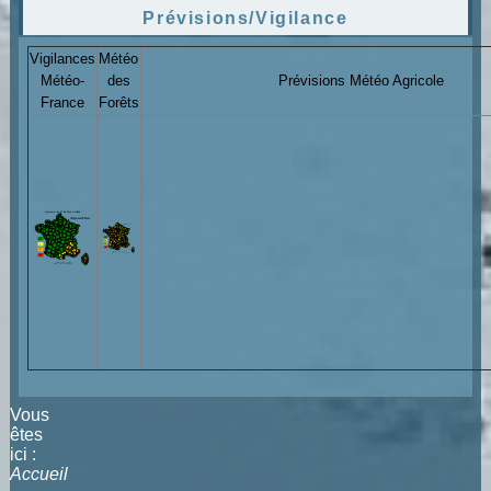
Prévisions/Vigilance
Vigilances
Météo
Météo-
des
Prévisions Météo Agricole
France
Forêts
Vous
êtes
ici :
Accueil