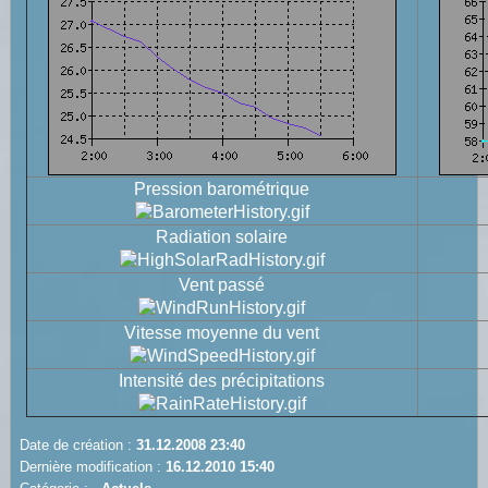
Pression barométrique
Radiation solaire
Vent passé
Vitesse moyenne du vent
Intensité des précipitations
Date de création :
31.12.2008 23:40
Dernière modification :
16.12.2010 15:40