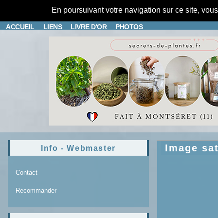
En poursuivant votre navigation sur ce site, vou
ACCUEIL
LIENS
LIVRE D'OR
PHOTOS
Image sat
Info - Webmaster
- Contact
- Recommander