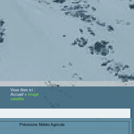
Vous êtes ici :
Accueil
»
Image
satellite
Prévisions Météo Agricole