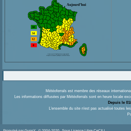
Météoferrals est membre des réseaux internation
Les informations diffusées par Météoferrals sont en heure locale exc
Depuis le 01
L'ensemble du site n'est pas actualisé toutes l
Po
Propulsé par GuppY
© 2004-2020
Sous Licence Libre CeCILL