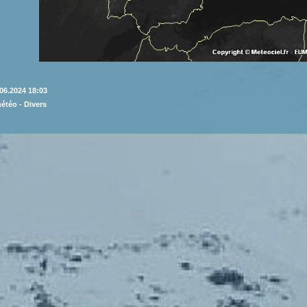
06.2024 18:03
météo -
Divers