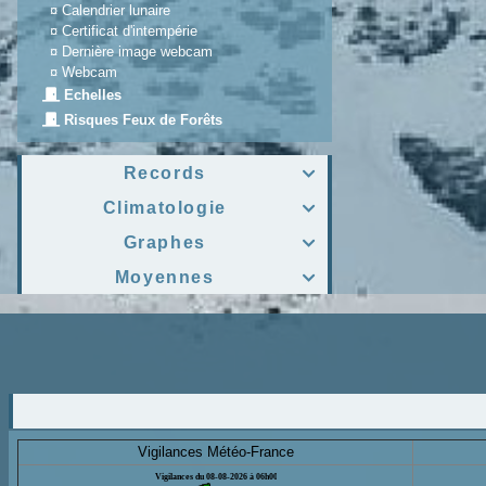
¤
Calendrier lunaire
¤
Certificat d'intempérie
¤
Dernière image webcam
¤
Webcam
Echelles
Risques Feux de Forêts
Records

Climatologie

Graphes

Moyennes

Vigilances Météo-France