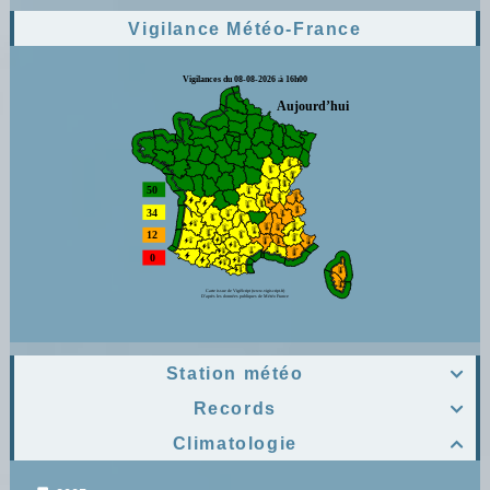
Vigilance Météo-France
Station météo

Records

Climatologie
