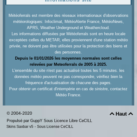
Météoferrals est membre des réseaux internationaux d'observations
météorologiques: Infoclimat, MétéoAlerte France, MétéoNews,
APRS, Weather Underground et Weathercloud.
Les informations diffusées par Météoferrals sont en heure locale
exceptées celles du METAR, elles proviennent d'une station météo
privée, ne doivent pas être utilisées pour la protection des biens et
des personnes.
Depuis le 01/01/2026 les moyennes normales sont celles
relevées par Meteoferrals de 2005 à 2025.
L'ensemble du site n'est pas actualisé toutes les 5 minutes. les
données météo peuvent ne pas correspondre, vérifiez bien la
fréquence d'actualisation de chacune des pages.
Pour obtenir un certificat d'intempérie en cas de sinistre, contactez
Météo France.
© 2004-2020
Haut


Propulsé par GuppY
Sous Licence Libre CeCILL
-
Skins Saxbar v5
Sous License CeCILL