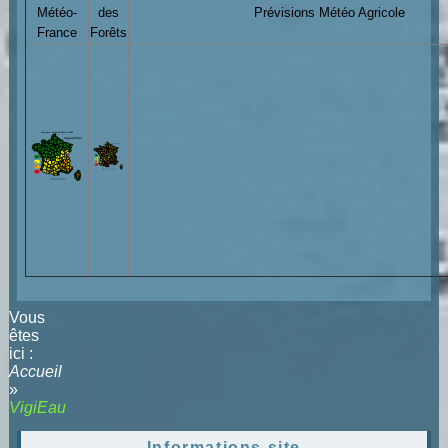
Météo-
des
Prévisions Météo Agricole
France
Forêts
Vous
êtes
ici :
Accueil
»
VigiEau
Informations site