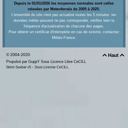
Depuis le 01/01/2026 les moyennes normales sont celles
relevées par Meteoferrals de 2005 à 2025.
L'ensemble du site n'est pas actualisé toutes les 5 minutes. les
données météo peuvent ne pas correspondre, vérifiez bien la
fréquence d'actualisation de chacune des pages.
Pour obtenir un certificat d'intempérie en cas de sinistre, contactez
Météo France.
© 2004-2020
Haut


Propulsé par GuppY
Sous Licence Libre CeCILL
-
Skins Saxbar v5
Sous License CeCILL