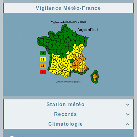
Vigilance Météo-France
Station météo

Records

Climatologie
