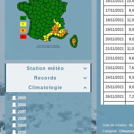
Station météo

Records

Climatologie

2005
2006
2007
2008
Date de création :
01.
2009
Catégorie :
Climatolo
2010