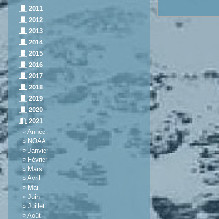
2011
2012
2013
2014
2015
2016
2017
2018
2019
2020
2021
¤
Année
¤
NOAA
¤
Janvier
¤
Février
¤
Mars
¤
Avril
¤
Mai
¤
Juin
¤
Juillet
¤
Août