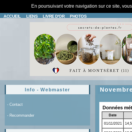
En poursuivant votre navigation sur ce site, vou
ACCUEIL
LIENS
LIVRE D'OR
PHOTOS
Novembr
Info - Webmaster
- Contact
- Recommander