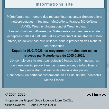
Informations site
Météoferrals est membre des réseaux internationaux d'observations
météorologiques: Infoclimat, MétéoAlerte France, MétéoNews,
APRS, Weather Underground et Weathercloud.
Les informations diffusées par Météoferrals sont en heure locale
exceptées celles du METAR, elles proviennent d'une station météo
privée, ne doivent pas être utilisées pour la protection des biens et
des personnes.
Depuis le 01/01/2026 les moyennes normales sont celles
relevées par Meteoferrals de 2005 à 2025.
L'ensemble du site n'est pas actualisé toutes les 5 minutes. les
données météo peuvent ne pas correspondre, vérifiez bien la
fréquence d'actualisation de chacune des pages.
Pour obtenir un certificat d'intempérie en cas de sinistre, contactez
Météo France.
© 2004-2020
Haut


Propulsé par GuppY
Sous Licence Libre CeCILL
-
Skins Saxbar v5
Sous License CeCILL