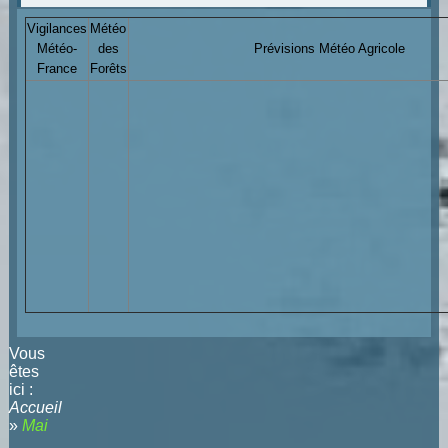
Vigilances
Météo
Météo-
des
Prévisions Météo Agricole
France
Forêts
Vous
êtes
ici :
Accueil
»
Mai