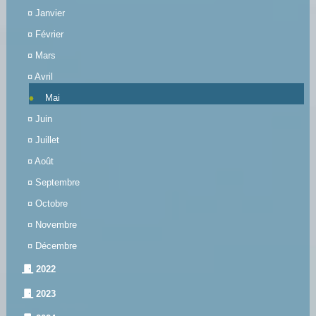
¤
Janvier
¤
Février
¤
Mars
¤
Avril
Mai
¤
Juin
¤
Juillet
¤
Août
¤
Septembre
¤
Octobre
¤
Novembre
¤
Décembre
2022
2023