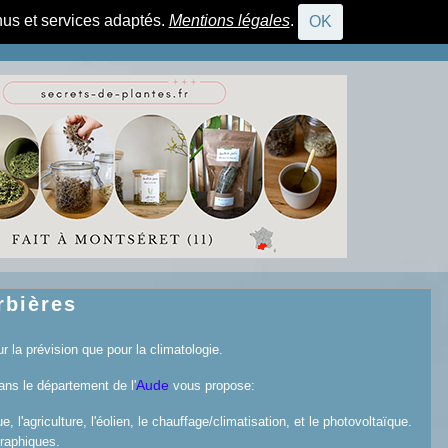
nus et services adaptés.
Mentions légales
.
OK
CONNEXION
rbières
r la prévision que pour la climatologie.
Aude
ns le département de l'
vous propose:
l'agriculture, l'éolien, le chauffage/climatisation, et le photovoltaïque.
graphiques.