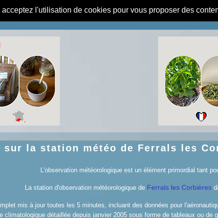
s acceptez l'utilisation de cookies pour vous proposer des conte
sur la station météo de Ferrals les Co
L'observation météorologique est un élément primordial tant pou
Ferrals les Corbières
La station d'observation météorologique de
da
plet mis à jour toutes les 5 minutes, incluant des données pour l'aéronautique, 
 climatologique détaillée depuis janvier 2005 sous forme de tableaux ou de 