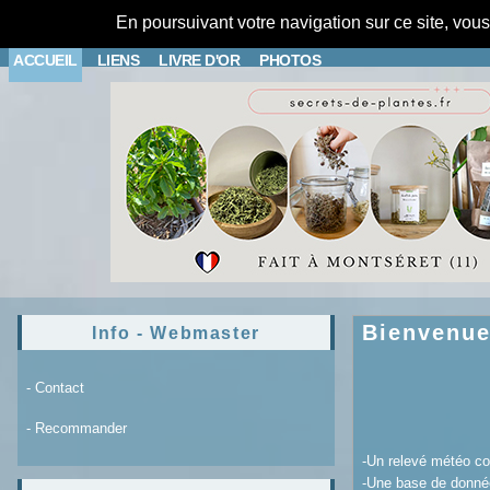
En poursuivant votre navigation sur ce site, vou
ACCUEIL
LIENS
LIVRE D'OR
PHOTOS
Bienvenue 
Info - Webmaster
- Contact
- Recommander
-Un relevé météo com
-Une base de donnée