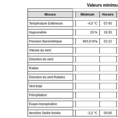
Valeurs minim
Mesure
Minimum
Horaire
Température Extérieure
-4,0 °C
07:45
Hygrométrie
19 %
16:30
Pression Barométrique
983,9 hPa
02:15
Vitesse du vent
Direction du vent
Rafale
Direction du vent Rafales
Vent total
Précipitation
Evapo-transpiration
dernière Gelée Année
-3,2 °C
00:00