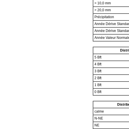
> 10,0 mm
> 20,0 mm
Précipitation
Année Dérive Standa
Année Dérive Standa
Année Valeur Norma
Distr
5 Bft
4 Bft
3 Bft
2 Bft
1 Bft
0 Bft
Distrib
calme
N-NE
NE