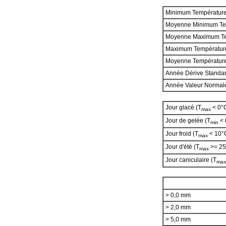
Minimum Températur
Moyenne Minimum Te
Moyenne Maximum T
Maximum Températur
Moyenne Températur
Année Dérive Standa
Année Valeur Norma
Jour glacé (T
< 0°
max
Jour de gelée (T
< 
min
Jour froid (T
< 10°
max
Jour d'été (T
>= 25
max
Jour caniculaire (T
max
> 0,0 mm
> 2,0 mm
> 5,0 mm