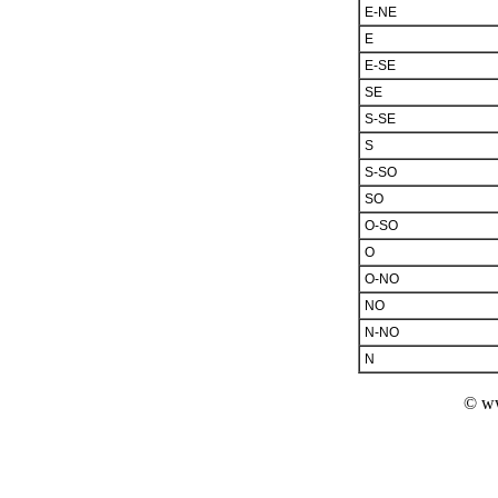
E-NE
E
E-SE
SE
S-SE
S
S-SO
SO
O-SO
O
O-NO
NO
N-NO
N
© ww