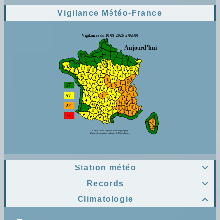
Vigilance Météo-France
Station météo

Records

Climatologie
