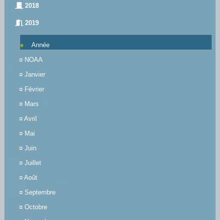
2018
2019
Année
¤
NOAA
¤
Janvier
¤
Février
¤
Mars
¤
Avril
¤
Mai
¤
Juin
¤
Juillet
¤
Août
¤
Septembre
¤
Octobre