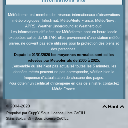
Informations site
Météoferrals est membre des réseaux internationaux d'observations
météorologiques: Infoclimat, MétéoAlerte France, MétéoNews,
APRS, Weather Underground et Weathercloud.
Les informations diffusées par Météoferrals sont en heure locale
exceptées celles du METAR, elles proviennent d'une station météo
privée, ne doivent pas être utilisées pour la protection des biens et
des personnes.
Depuis le 01/01/2026 les moyennes normales sont celles
relevées par Meteoferrals de 2005 à 2025.
L'ensemble du site n'est pas actualisé toutes les 5 minutes. les
données météo peuvent ne pas correspondre, vérifiez bien la
fréquence d'actualisation de chacune des pages.
Pour obtenir un certificat d'intempérie en cas de sinistre, contactez
Météo France.
© 2004-2020
Haut


Propulsé par GuppY
Sous Licence Libre CeCILL
-
Skins Saxbar v5
Sous License CeCILL