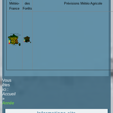
Météo-
des
Prévisions Météo Agricole
France
Forêts
Vous
êtes
ici :
Accueil
»
Année