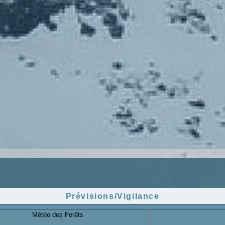
Prévisions/Vigilance
Météo des Forêts