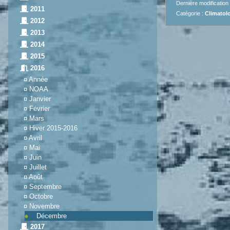
Dernière modification
2011
Catégorie :
Climatolo
2012
2013
2014
2015
2016
¤
Année
¤
NOAA
¤
Janvier
¤
Février
¤
Mars
¤
Hiver 2015-2016
¤
Avril
¤
Mai
¤
Juin
¤
Juillet
¤
Août
¤
Septembre
¤
Octobre
¤
Novembre
Décembre
2017