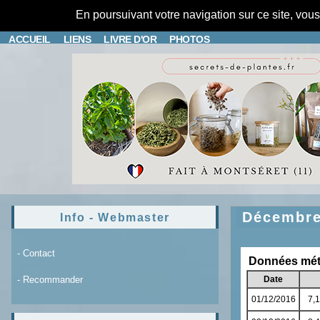
En poursuivant votre navigation sur ce site, vou
ACCUEIL
LIENS
LIVRE D'OR
PHOTOS
Décembr
Info - Webmaster
- Contact
- Recommander