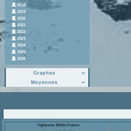
2018
2019
2020
2021
2022
2023
2024
2025
2026
Graphes

Moyennes

Vigilances Météo-France