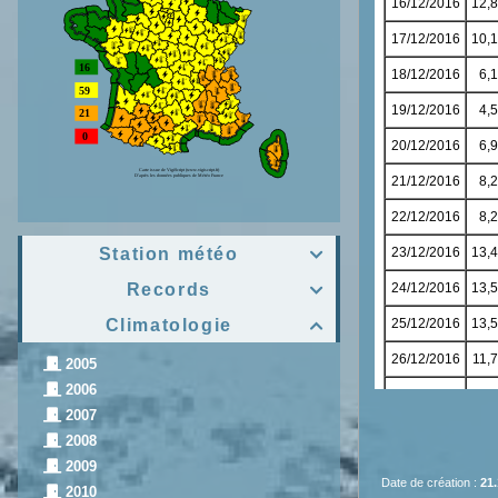
Station météo

Records

Climatologie

2005
2006
2007
2008
2009
Date de création :
21.
2010