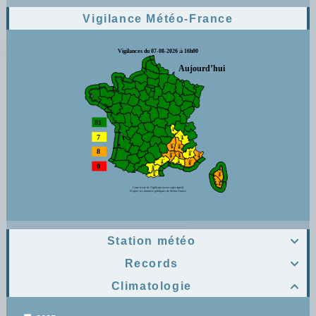
Vigilance Météo-France
Station météo

Records

Climatologie
