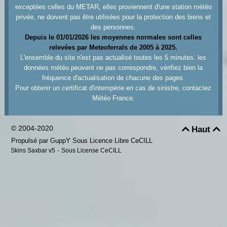
exceptées celles du METAR, elles proviennent d'une station météo
privée, ne doivent pas être utilisées pour la protection des biens et
des personnes.
Depuis le 01/01/2026 les moyennes normales sont celles
relevées par Meteoferrals de 2005 à 2025.
L'ensemble du site n'est pas actualisé toutes les 5 minutes. les
données météo peuvent ne pas correspondre, vérifiez bien la
fréquence d'actualisation de chacune des pages.
Pour obtenir un certificat d'intempérie en cas de sinistre, contactez
Météo France.
© 2004-2020
Haut


Propulsé par GuppY
Sous Licence Libre CeCILL
-
Skins Saxbar v5
Sous License CeCILL