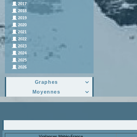
2017
2018
2019
2020
2021
2022
2023
2024
2025
2026
Graphes

Moyennes

Vigilances Météo-France