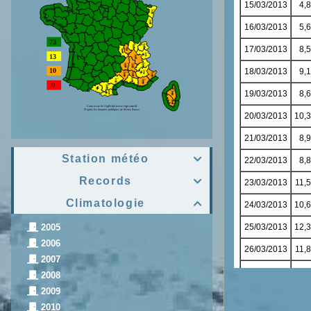
Station météo

Records

Climatologie

2005
2006
2007
2008
2009
2010