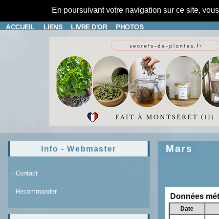
En poursuivant votre navigation sur ce site, vou
ACCUEIL
LIENS
LIVRE D'OR
PHOTOS
Mars
Info - Webmaster
- Contact
- Recommander