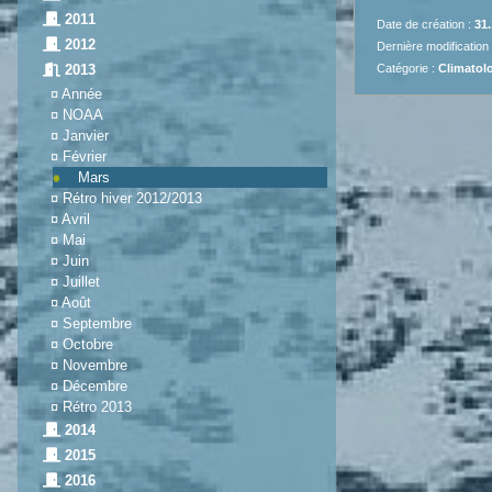
2011
Date de création :
31.
2012
Dernière modification
Catégorie :
Climatolo
2013
¤
Année
¤
NOAA
¤
Janvier
¤
Février
Mars
¤
Rétro hiver 2012/2013
¤
Avril
¤
Mai
¤
Juin
¤
Juillet
¤
Août
¤
Septembre
¤
Octobre
¤
Novembre
¤
Décembre
¤
Rétro 2013
2014
2015
2016