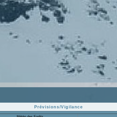
Prévisions/Vigilance
Météo des Forêts