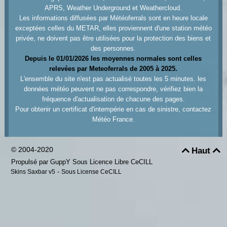
APRS, Weather Underground et Weathercloud.
Les informations diffusées par Météoferrals sont en heure locale
exceptées celles du METAR, elles proviennent d'une station météo
privée, ne doivent pas être utilisées pour la protection des biens et
des personnes.
Depuis le 01/01/2026 les moyennes normales sont celles
relevées par Meteoferrals de 2005 à 2025.
L'ensemble du site n'est pas actualisé toutes les 5 minutes. les
données météo peuvent ne pas correspondre, vérifiez bien la
fréquence d'actualisation de chacune des pages.
Pour obtenir un certificat d'intempérie en cas de sinistre, contactez
Météo France.
© 2004-2020
Haut


Propulsé par GuppY
Sous Licence Libre CeCILL
-
Skins Saxbar v5
Sous License CeCILL