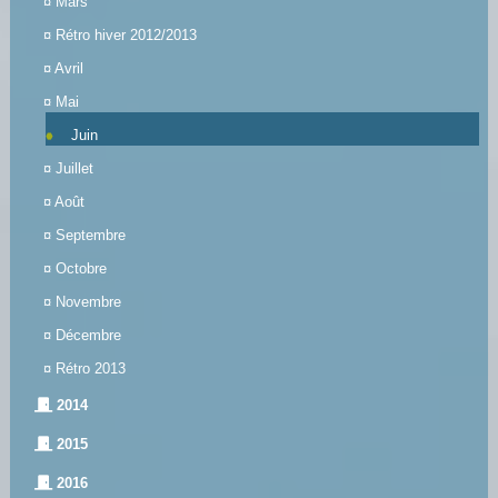
¤
Mars
¤
Rétro hiver 2012/2013
¤
Avril
¤
Mai
Juin
¤
Juillet
¤
Août
¤
Septembre
¤
Octobre
¤
Novembre
¤
Décembre
¤
Rétro 2013
2014
2015
2016