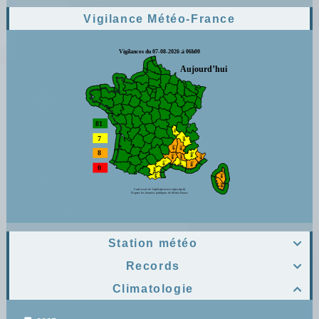
Vigilance Météo-France
Station météo

Records

Climatologie
