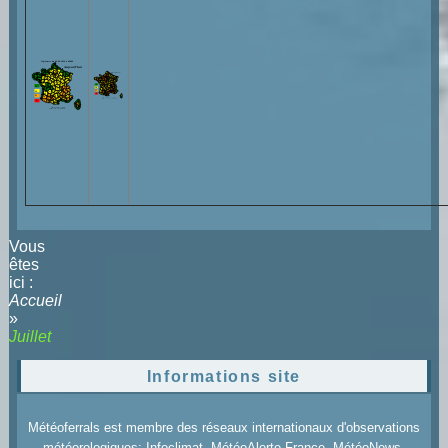
Vous
êtes
ici :
Accueil
»
Juillet
Informations site
Météoferrals est membre des réseaux internationaux d'observations
météorologiques: Infoclimat, MétéoAlerte France, MétéoNews,