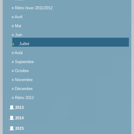
¤
Rétro hiver 2011/2012
¤
Avril
¤
Mai
¤
Juin
Juillet
¤
Août
¤
Septembre
¤
Octobre
¤
Novembre
¤
Décembre
¤
Rétro 2012
2013
2014
2015