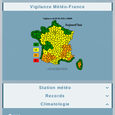
Vigilance Météo-France
Station météo

Records

Climatologie
