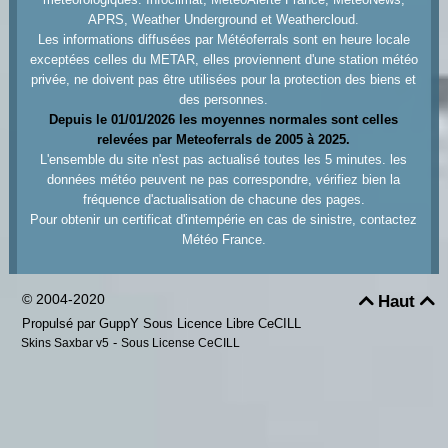
APRS, Weather Underground et Weathercloud.
Les informations diffusées par Météoferrals sont en heure locale
exceptées celles du METAR, elles proviennent d'une station météo
privée, ne doivent pas être utilisées pour la protection des biens et
des personnes.
Depuis le 01/01/2026 les moyennes normales sont celles
relevées par Meteoferrals de 2005 à 2025.
L'ensemble du site n'est pas actualisé toutes les 5 minutes. les
données météo peuvent ne pas correspondre, vérifiez bien la
fréquence d'actualisation de chacune des pages.
Pour obtenir un certificat d'intempérie en cas de sinistre, contactez
Météo France.
© 2004-2020
Haut


Propulsé par GuppY
Sous Licence Libre CeCILL
-
Skins Saxbar v5
Sous License CeCILL