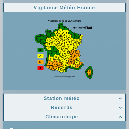
Vigilance Météo-France
Station météo

Records

Climatologie
