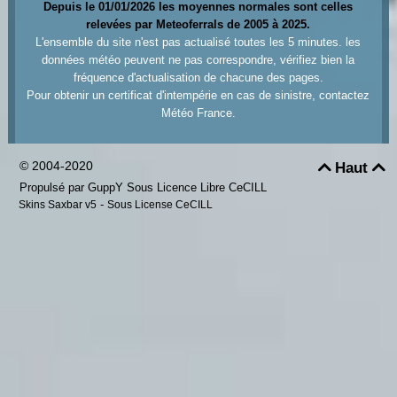
Depuis le 01/01/2026 les moyennes normales sont celles
relevées par Meteoferrals de 2005 à 2025.
L'ensemble du site n'est pas actualisé toutes les 5 minutes. les
données météo peuvent ne pas correspondre, vérifiez bien la
fréquence d'actualisation de chacune des pages.
Pour obtenir un certificat d'intempérie en cas de sinistre, contactez
Météo France.
© 2004-2020
Haut


Propulsé par GuppY
Sous Licence Libre CeCILL
-
Skins Saxbar v5
Sous License CeCILL