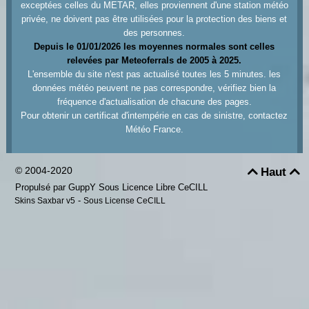
exceptées celles du METAR, elles proviennent d'une station météo
privée, ne doivent pas être utilisées pour la protection des biens et
des personnes.
Depuis le 01/01/2026 les moyennes normales sont celles
relevées par Meteoferrals de 2005 à 2025.
L'ensemble du site n'est pas actualisé toutes les 5 minutes. les
données météo peuvent ne pas correspondre, vérifiez bien la
fréquence d'actualisation de chacune des pages.
Pour obtenir un certificat d'intempérie en cas de sinistre, contactez
Météo France.
© 2004-2020
Haut


Propulsé par GuppY
Sous Licence Libre CeCILL
-
Skins Saxbar v5
Sous License CeCILL