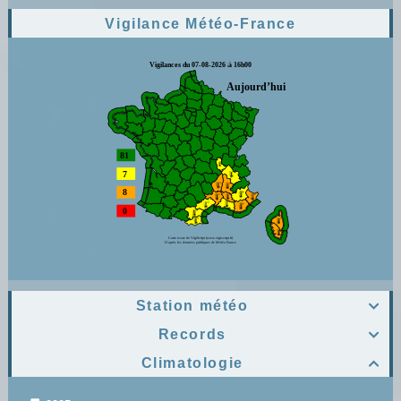
Vigilance Météo-France
Station météo

Records

Climatologie
