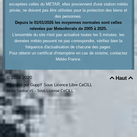
exceptées celles du METAR, elles proviennent d'une station météo
privée, ne doivent pas être utilisées pour la protection des biens et
des personnes.
Depuis le 01/01/2026 les moyennes normales sont celles
relevées par Meteoferrals de 2005 à 2025.
L'ensemble du site n'est pas actualisé toutes les 5 minutes. les
données météo peuvent ne pas correspondre, vérifiez bien la
fréquence d'actualisation de chacune des pages.
Pour obtenir un certificat d'intempérie en cas de sinistre, contactez
Météo France.
© 2004-2020
Haut


Propulsé par GuppY
Sous Licence Libre CeCILL
-
Skins Saxbar v5
Sous License CeCILL