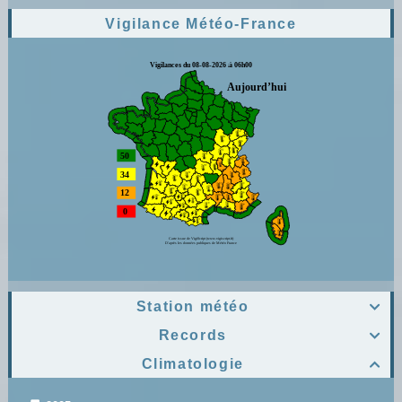
Vigilance Météo-France
Station météo

Records

Climatologie
