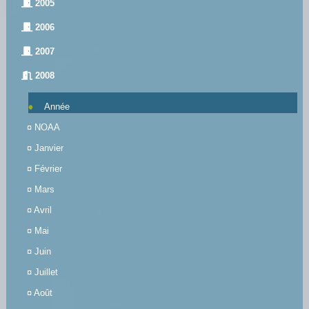
2005
2006
2007
2008
Année
¤
NOAA
¤
Janvier
¤
Février
¤
Mars
¤
Avril
¤
Mai
¤
Juin
¤
Juillet
¤
Août