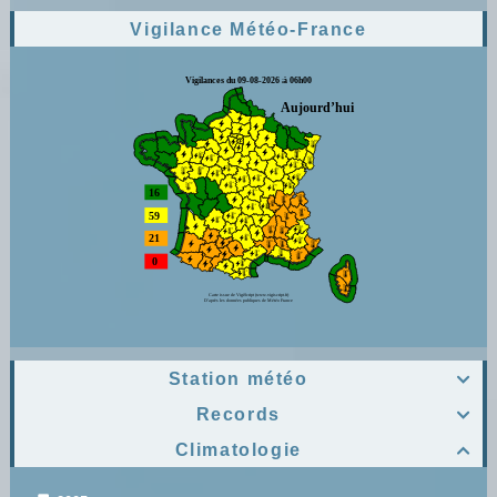
Vigilance Météo-France
Station météo

Records

Climatologie
