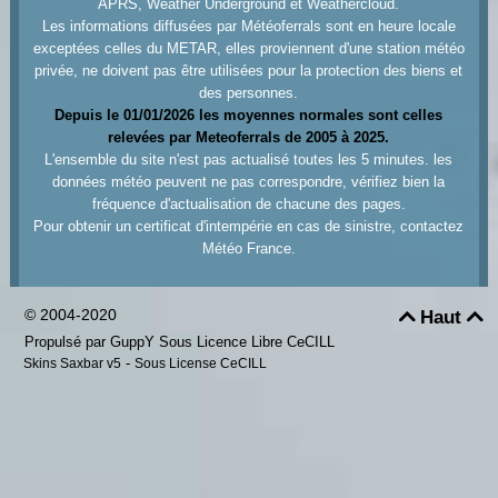
APRS, Weather Underground et Weathercloud.
Les informations diffusées par Météoferrals sont en heure locale
exceptées celles du METAR, elles proviennent d'une station météo
privée, ne doivent pas être utilisées pour la protection des biens et
des personnes.
Depuis le 01/01/2026 les moyennes normales sont celles
relevées par Meteoferrals de 2005 à 2025.
L'ensemble du site n'est pas actualisé toutes les 5 minutes. les
données météo peuvent ne pas correspondre, vérifiez bien la
fréquence d'actualisation de chacune des pages.
Pour obtenir un certificat d'intempérie en cas de sinistre, contactez
Météo France.
© 2004-2020
Haut


Propulsé par GuppY
Sous Licence Libre CeCILL
-
Skins Saxbar v5
Sous License CeCILL