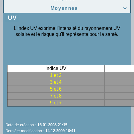
Moyennes

UV
L'index UV exprime l'intensité du rayonnement UV
solaire et le risque qu'il représente pour la santé.
Indice UV
1 et 2
3 et 4
5 et 6
7 et 8
9 et +
Date de création :
15.01.2008 21:15
Dernière modification :
14.12.2009 16:41