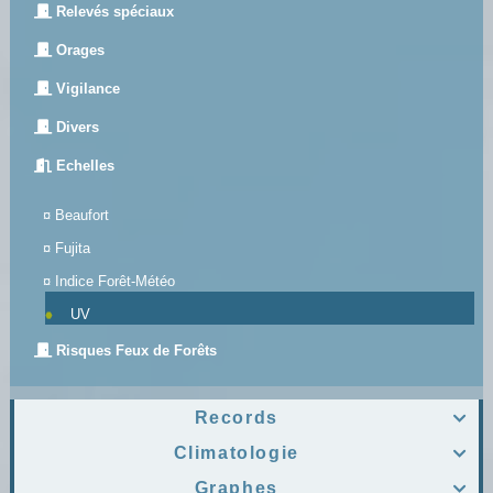
Relevés spéciaux
Orages
Vigilance
Divers
Echelles
¤
Beaufort
¤
Fujita
¤
Indice Forêt-Météo
UV
Risques Feux de Forêts
Records

Climatologie

Graphes
