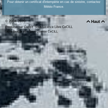
Pour obtenir un certificat d'intempérie en cas de sinistre, contactez
Météo France.
© 2004-2020
Haut


Propulsé par GuppY
Sous Licence Libre CeCILL
-
Skins Saxbar v5
Sous License CeCILL