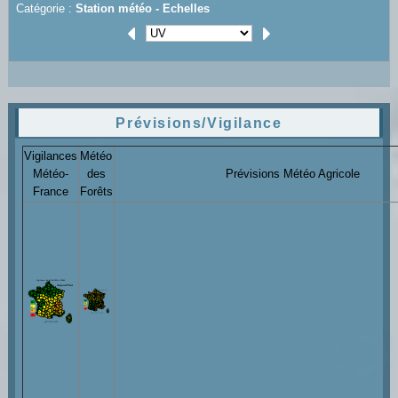
Catégorie :
Station météo -
Echelles
Prévisions/Vigilance
Vigilances
Météo
Météo-
des
Prévisions Météo Agricole
France
Forêts