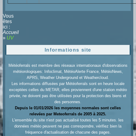
Vous
êtes
ici :
Accueil
»
UV
Informations site
Météoferrals est membre des réseaux internationaux d'observations
météorologiques: Infoclimat, MétéoAlerte France, MétéoNews,
APRS, Weather Underground et Weathercloud.
Les informations diffusées par Météoferrals sont en heure locale
exceptées celles du METAR, elles proviennent d'une station météo
privée, ne doivent pas être utilisées pour la protection des biens et
des personnes.
Depuis le 01/01/2026 les moyennes normales sont celles
relevées par Meteoferrals de 2005 à 2025.
L'ensemble du site n'est pas actualisé toutes les 5 minutes. les
données météo peuvent ne pas correspondre, vérifiez bien la
fréquence d'actualisation de chacune des pages.