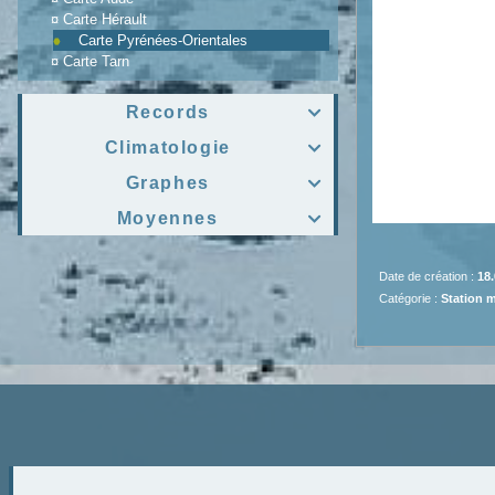
¤
Carte Hérault
Carte Pyrénées-Orientales
¤
Carte Tarn
Records

Climatologie

Graphes

Moyennes

Date de création :
18.
Catégorie :
Station 