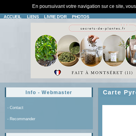
En poursuivant votre navigation sur ce site, vou
ACCUEIL
LIENS
LIVRE D'OR
PHOTOS
Carte Pyr
Info - Webmaster
- Contact
- Recommander