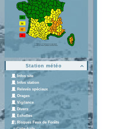
Station météo

Infos site
Infos station
Relevés spéciaux
Orages
Vigilance
Divers
Echelles
Risques Feux de Forêts
¤
Carte Aude