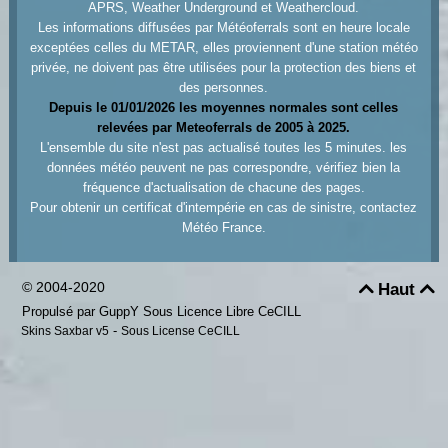
APRS, Weather Underground et Weathercloud.
Les informations diffusées par Météoferrals sont en heure locale
exceptées celles du METAR, elles proviennent d'une station météo
privée, ne doivent pas être utilisées pour la protection des biens et
des personnes.
Depuis le 01/01/2026 les moyennes normales sont celles
relevées par Meteoferrals de 2005 à 2025.
L'ensemble du site n'est pas actualisé toutes les 5 minutes. les
données météo peuvent ne pas correspondre, vérifiez bien la
fréquence d'actualisation de chacune des pages.
Pour obtenir un certificat d'intempérie en cas de sinistre, contactez
Météo France.
© 2004-2020
Haut


Propulsé par GuppY
Sous Licence Libre CeCILL
-
Skins Saxbar v5
Sous License CeCILL