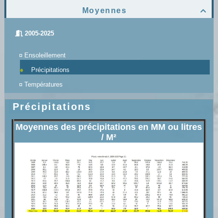
Moyennes

2005-2025
¤
Ensoleillement
Précipitations
¤
Températures
Précipitations
Moyennes des précipitations en MM ou litres
/ M²