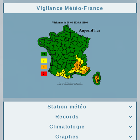
Vigilance Météo-France
Station météo

Records

Climatologie

Graphes
