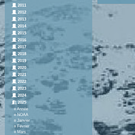
2011
2012
2013
2014
2015
2016
2017
2018
2019
2020
2021
2022
2023
2024
2025
¤
Année
¤
NOAA
¤
Janvier
¤
Février
¤
Mars