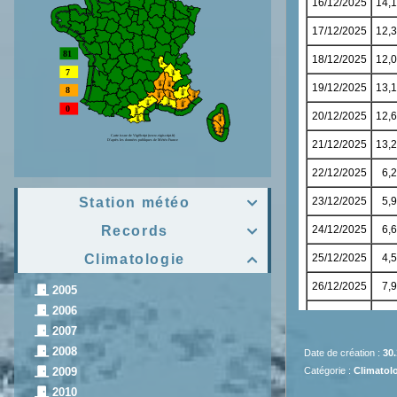
Station météo

Records

Climatologie

2005
2006
2007
2008
Date de création :
30.
Catégorie :
Climatolo
2009
2010