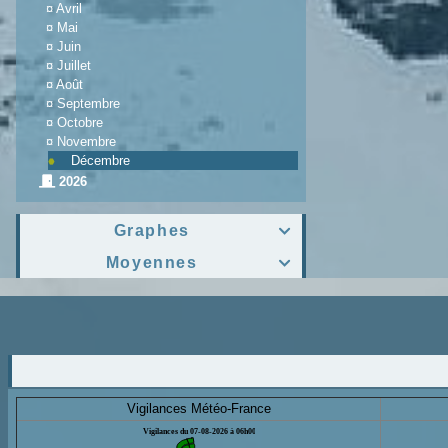
¤
Avril
¤
Mai
¤
Juin
¤
Juillet
¤
Août
¤
Septembre
¤
Octobre
¤
Novembre
Décembre
2026
Graphes

Moyennes

Vigilances Météo-France