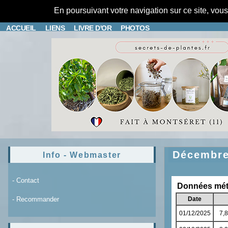
En poursuivant votre navigation sur ce site, vou
ACCUEIL
LIENS
LIVRE D'OR
PHOTOS
Décembr
Info - Webmaster
- Contact
- Recommander