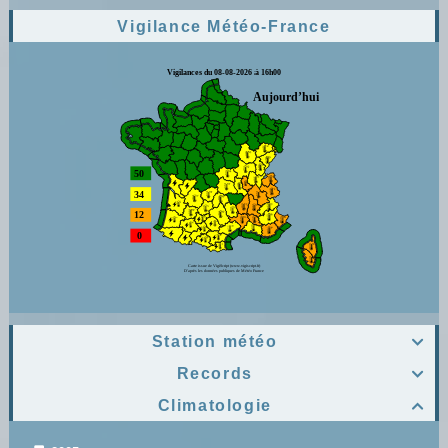
Vigilance Météo-France
Station météo

Records

Climatologie
