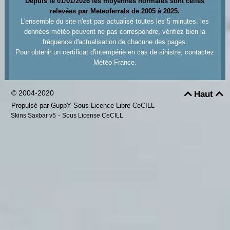
Depuis le 01/01/2026 les moyennes normales sont celles
relevées par Meteoferrals de 2005 à 2025.
L'ensemble du site n'est pas actualisé toutes les 5 minutes. les
données météo peuvent ne pas correspondre, vérifiez bien la
fréquence d'actualisation de chacune des pages.
Pour obtenir un certificat d'intempérie en cas de sinistre, contactez
Météo France.
© 2004-2020
Haut


Propulsé par GuppY
Sous Licence Libre CeCILL
-
Skins Saxbar v5
Sous License CeCILL