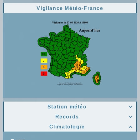
Vigilance Météo-France
Station météo

Records

Climatologie
