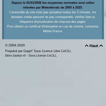
Depuis le 01/01/2026 les moyennes normales sont celles
relevées par Meteoferrals de 2005 à 2025.
L'ensemble du site n'est pas actualisé toutes les 5 minutes. les
données météo peuvent ne pas correspondre, vérifiez bien la
fréquence d'actualisation de chacune des pages.
Pour obtenir un certificat d'intempérie en cas de sinistre, contactez
Météo France.
© 2004-2020
Haut


Propulsé par GuppY
Sous Licence Libre CeCILL
-
Skins Saxbar v5
Sous License CeCILL