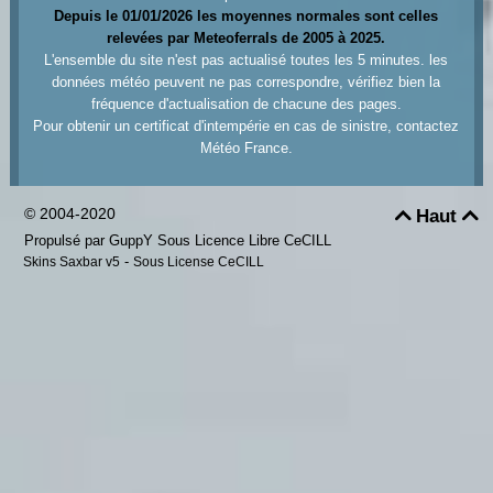
Depuis le 01/01/2026 les moyennes normales sont celles
relevées par Meteoferrals de 2005 à 2025.
L'ensemble du site n'est pas actualisé toutes les 5 minutes. les
données météo peuvent ne pas correspondre, vérifiez bien la
fréquence d'actualisation de chacune des pages.
Pour obtenir un certificat d'intempérie en cas de sinistre, contactez
Météo France.
© 2004-2020
Haut


Propulsé par GuppY
Sous Licence Libre CeCILL
-
Skins Saxbar v5
Sous License CeCILL