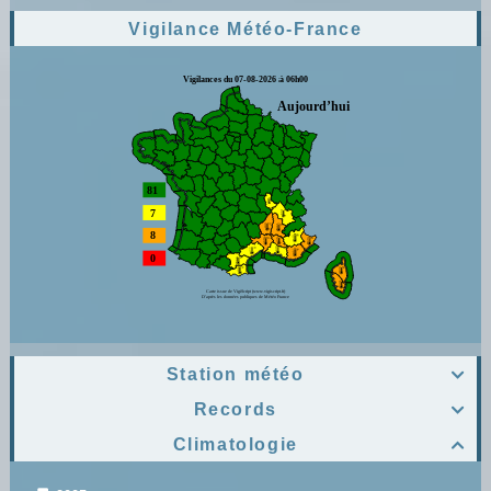
Vigilance Météo-France
Station météo

Records

Climatologie
