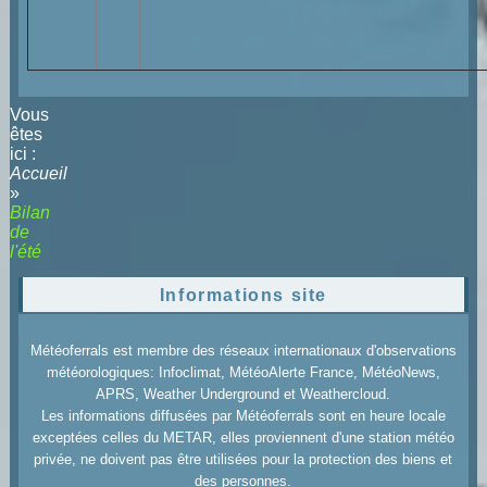
Vous
êtes
ici :
Accueil
»
Bilan
de
l'été
Informations site
Météoferrals est membre des réseaux internationaux d'observations
météorologiques: Infoclimat, MétéoAlerte France, MétéoNews,
APRS, Weather Underground et Weathercloud.
Les informations diffusées par Météoferrals sont en heure locale
exceptées celles du METAR, elles proviennent d'une station météo
privée, ne doivent pas être utilisées pour la protection des biens et
des personnes.