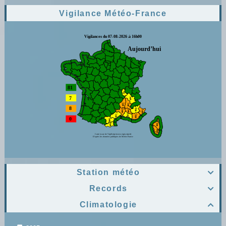
Vigilance Météo-France
Station météo

Records

Climatologie
