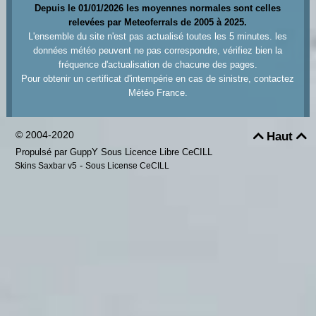
Depuis le 01/01/2026 les moyennes normales sont celles
relevées par Meteoferrals de 2005 à 2025.
L'ensemble du site n'est pas actualisé toutes les 5 minutes. les
données météo peuvent ne pas correspondre, vérifiez bien la
fréquence d'actualisation de chacune des pages.
Pour obtenir un certificat d'intempérie en cas de sinistre, contactez
Météo France.
© 2004-2020
Haut


Propulsé par GuppY
Sous Licence Libre CeCILL
-
Skins Saxbar v5
Sous License CeCILL