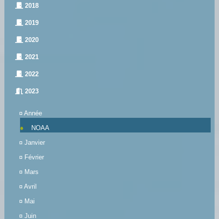
2018
2019
2020
2021
2022
2023
¤
Année
NOAA
¤
Janvier
¤
Février
¤
Mars
¤
Avril
¤
Mai
¤
Juin