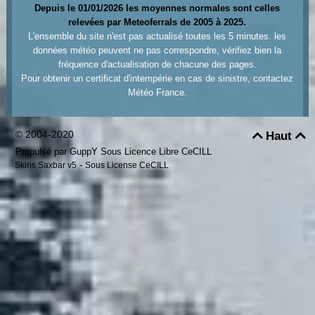
Depuis le 01/01/2026 les moyennes normales sont celles
relevées par Meteoferrals de 2005 à 2025.
L'ensemble du site n'est pas actualisé toutes les 5 minutes. les
données météo peuvent ne pas correspondre, vérifiez bien la
fréquence d'actualisation de chacune des pages.
Pour obtenir un certificat d'intempérie en cas de sinistre, contactez
Météo France.
© 2004-2020
Haut


Propulsé par GuppY
Sous Licence Libre CeCILL
-
Skins Saxbar v5
Sous License CeCILL