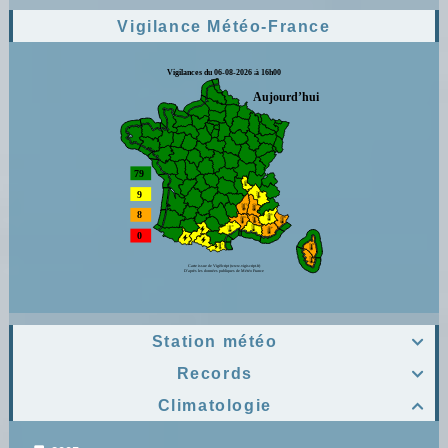
Vigilance Météo-France
Station météo

Records

Climatologie
