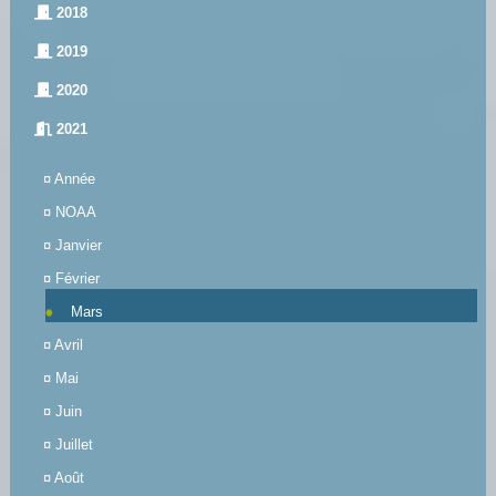
2018
2019
2020
2021
¤
Année
¤
NOAA
¤
Janvier
¤
Février
Mars
¤
Avril
¤
Mai
¤
Juin
¤
Juillet
¤
Août