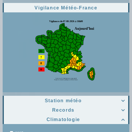
Vigilance Météo-France
Station météo

Records

Climatologie
