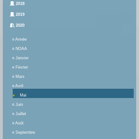
2018
2019
2020
¤
Année
¤
NOAA
¤
Janvier
¤
Février
¤
Mars
¤
Avril
Mai
¤
Juin
¤
Juillet
¤
Août
¤
Septembre