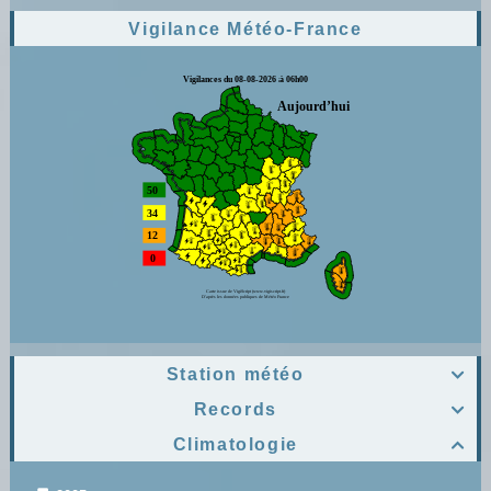
Vigilance Météo-France
Station météo

Records

Climatologie
