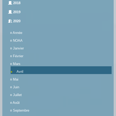
2018
2019
2020
¤
Année
¤
NOAA
¤
Janvier
¤
Février
¤
Mars
Avril
¤
Mai
¤
Juin
¤
Juillet
¤
Août
¤
Septembre