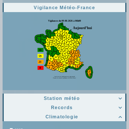
Vigilance Météo-France
Station météo

Records

Climatologie
